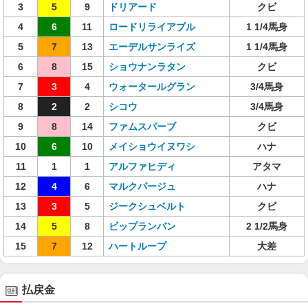
3
5
9
ドリアード
クビ
4
6
11
ロードリライアブル
1 1/4馬身
5
7
13
エーデルサンライズ
1 1/4馬身
6
8
15
ショウナンラタン
クビ
7
3
4
ウォータールグラン
3/4馬身
8
2
2
シコウ
3/4馬身
9
8
14
ファムスパーブ
クビ
10
6
10
メイショウイヌワシ
ハナ
11
1
1
アルファヒディ
アタマ
12
4
6
マルクパージュ
ハナ
13
3
5
ジークシュベルト
クビ
14
5
8
ビップランバン
2 1/2馬身
15
7
12
ハートループ
大差
払戻金