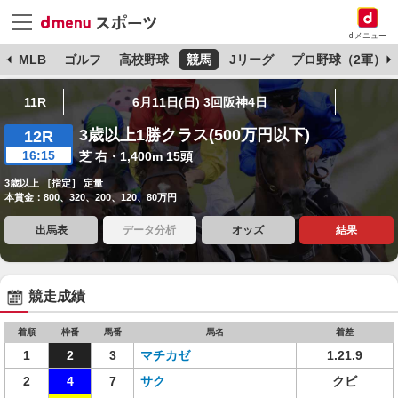
dメニュー
球
MLB
ゴルフ
高校野球
競馬
Jリーグ
プロ野球（2軍）
11R
6月11日(日) 3回阪神4日
3歳以上1勝クラス(500万円以下)
12R
16:15
芝 右・1,400m 15頭
3歳以上 ［指定］ 定量
本賞金：800、320、200、120、80万円
出馬表
データ分析
オッズ
結果
競走成績
着順
枠番
馬番
馬名
着差
1
2
3
マチカゼ
1.21.9
2
4
7
サク
クビ