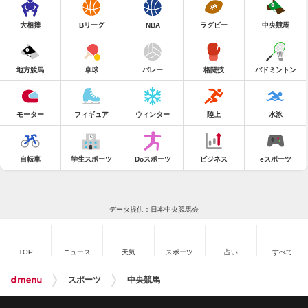
大相撲
Bリーグ
NBA
ラグビー
中央競馬
地方競馬
卓球
バレー
格闘技
バドミントン
モーター
フィギュア
ウィンター
陸上
水泳
自転車
学生スポーツ
Doスポーツ
ビジネス
eスポーツ
データ提供：日本中央競馬会
TOP
ニュース
天気
スポーツ
占い
すべて
スポーツ
中央競馬