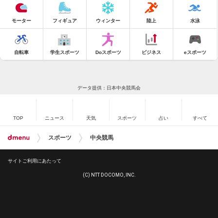
モーター
フィギュア
ウィンター
陸上
水泳
自転車
学生スポーツ
Doスポーツ
ビジネス
eスポーツ
データ提供：日本中央競馬会
TOP
ニュース
天気
スポーツ
占い
すべて
スポーツ
中央競馬
サイトご利用にあたって
(C) NTT DOCOMO, INC.