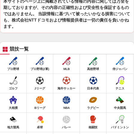
本サイトのページ上に掲載されている情報の内容に関しては万全を
期しておりますが、その内容の正確性および安全性を保証するもの
ではありません。 当該情報に基づいて被ったいかなる損害について
も、株式会社NTTドコモおよび情報提供者は一切の責任を負いかね
ます。
競技一覧
プロ野球
プロ野球(2軍)
MLB
高校野球
侍ジャパン
ゴルフ
Jリーグ
海外サッカー
日本代表
テニス
大相撲
Bリーグ
NBA
ラグビー
中央競馬
地方競馬
卓球
バレー
格闘技
バドミントン