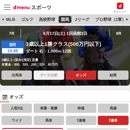
dメニュー
球
MLB
ゴルフ
高校野球
競馬
Jリーグ
プロ野球（2軍）
7R
6月17日(土) 1回函館3日
9R
3歳以上1勝クラス(500万円以下)
8R
13:45
ダート 右・1,000m 12頭
3歳以上 (混合)[指定] 定量
本賞金：800、320、200、120、80万円
出馬表
データ分析
オッズ
結果
オッズ
人気5位
単勝・複勝
枠連
馬連
ワイド
馬単
3連複
3連単