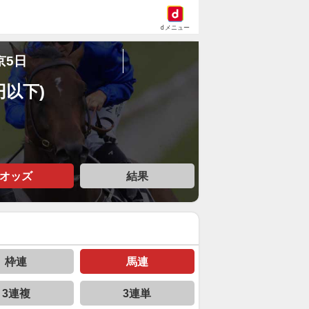
dメニュー
京5日
円以下)
オッズ
結果
枠連
馬連
3連複
3連単