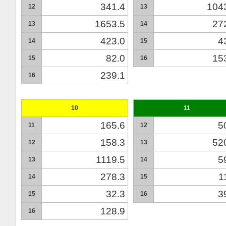
341.4
104
12
13
1653.5
27
13
14
423.0
4
14
15
82.0
15
15
16
239.1
16
10
11
165.6
5
11
12
158.3
52
12
13
1119.5
5
13
14
278.3
1
14
15
32.3
3
15
16
128.9
16