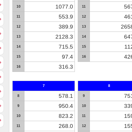
1077.0
56
10
11
553.9
46
11
12
389.9
265
12
13
2128.3
64
13
14
715.5
11
14
15
97.4
42
15
16
316.3
16
7
8
578.1
75
8
9
950.4
33
9
10
823.2
15
10
11
268.0
15
11
12