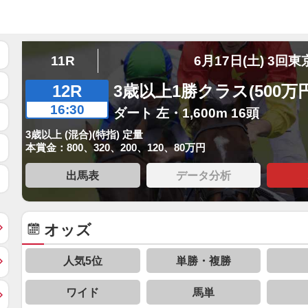
11R
6月17日(土) 3回東
12R
3歳以上1勝クラス(500万
16:30
ダート 左・1,600m 16頭
3歳以上 (混合)(特指) 定量
本賞金：800、320、200、120、80万円
出馬表
データ分析
オッズ
人気5位
単勝・複勝
ワイド
馬単