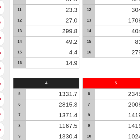
23.3
30
11
12
27.0
170
12
13
299.8
40
13
14
49.2
8
14
15
4.4
27
15
16
14.9
16
4
5
1331.7
234
5
6
2815.3
200
6
7
1371.4
141
7
8
1167.5
141
8
9
1330.4
102
9
10