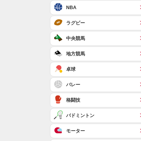
NBA
ラグビー
中央競馬
地方競馬
卓球
バレー
格闘技
バドミントン
モーター