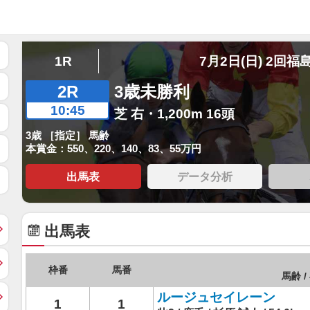
1R
7月2日(日) 2回福
2R
3歳未勝利
10:45
芝 右・1,200m 16頭
3歳 ［指定］ 馬齢
本賞金：550、220、140、83、55万円
出馬表
データ分析
出馬表
枠番
馬番
馬齢 /
ルージュセイレーン
1
1