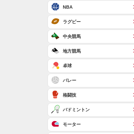
NBA
ラグビー
中央競馬
地方競馬
卓球
バレー
格闘技
バドミントン
モーター