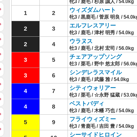
牝3 / 鹿毛 / 杉原 誠人 / 54.0kg
ウィズダムハート
1
2
牝3 / 黒鹿毛 / 菅原 明良 / 54.0k
エルフレスアリー
2
3
牝3 / 鹿毛 / 津村 明秀 / 54.0kg
ウラヌス
2
4
牡3 / 鹿毛 / 北村 宏司 / 56.0kg
チェアアップソング
3
5
牡3 / 栗毛 / 野中 悠太郎 / 56.0k
シンデレラスマイル
3
6
牝3 / 鹿毛 / 武藤 雅 / 54.0kg
シティウォリアー
4
7
牝3 / 栗毛 / ☆永野 猛蔵 / 53.0k
ベストバディ
4
8
牝3 / 鹿毛 / 木幡 巧也 / 54.0kg
フライウィズミー
5
9
牝3 / 青鹿毛 / 吉田 豊 / 54.0kg
シーサイドヒロイン