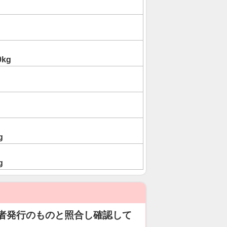
0kg
g
g
者発行のものと照合し確認して