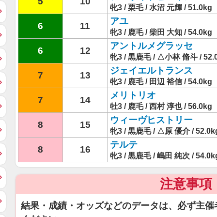
5
10
牝3 / 栗毛 / 水沼 元輝 / 51.0kg
アユ
6
11
牝3 / 鹿毛 / 柴田 大知 / 54.0kg
アントルメグラッセ
6
12
牝3 / 黒鹿毛 / △小林 脩斗 / 52.
ジェイエルトランス
7
13
牝3 / 鹿毛 / 田辺 裕信 / 54.0kg
メリトリオ
7
14
牡3 / 鹿毛 / 西村 淳也 / 56.0kg
ウィーヴヒストリー
8
15
牝3 / 黒鹿毛 / △原 優介 / 52.0k
テルテ
8
16
牝3 / 黒鹿毛 / 嶋田 純次 / 54.0k
注意事項
結果・成績・オッズなどのデータは、必ず主催