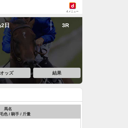
dメニュー
島2日
3R
オッズ
結果
馬名
 毛色 / 騎手 / 斤量