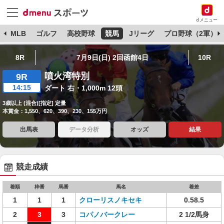
dメニュー
球
MLB
ゴルフ
高校野球
競馬
Jリーグ
プロ野球（2軍）
8R
7月9日(日) 2回函館4日
10R
噴火湾特別
9R
14:15
ダート 右・1,000m 12頭
3歳以上 (混合)[指定] 定量
本賞金：1,550、620、390、230、155万円
出馬表
データ分析
オッズ
結果
競走成績
着順
枠番
馬番
馬名
着差
1
1
1
クローリスノキセキ
0.58.5
2
3
3
コパノバークレー
2 1/2馬身