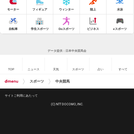
モーター
フィギュア
ウィンター
陸上
水泳
自転車
学生スポーツ
Doスポーツ
ビジネス
eスポーツ
データ提供：日本中央競馬会
TOP
ニュース
天気
スポーツ
占い
すべて
スポーツ
中央競馬
サイトご利用にあたって
(C) NTT DOCOMO, INC.