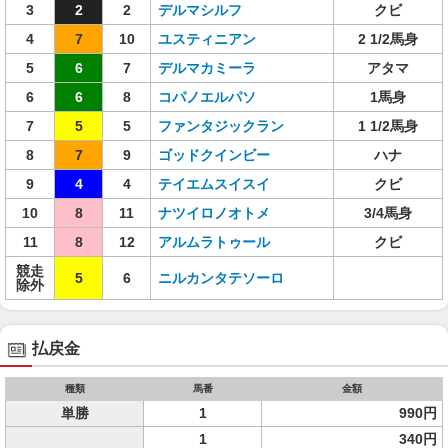
3
2
2
デルマシルフ
クビ
4
7
10
ユスティニアン
2 1/2馬身
5
6
7
デルマカミーラ
アタマ
6
6
8
コパノエルパソ
1馬身
7
5
5
ファンタジックラン
1 1/2馬身
8
7
9
ゴッドクインビー
ハナ
9
4
4
テイエムスイスイ
クビ
10
8
11
ナツイロノオトメ
3/4馬身
11
8
12
アルムラトゥール
クビ
競走
5
6
ニルカンタテソーロ
除外
払戻金
種類
馬番
金額
単勝
1
990円
1
340円