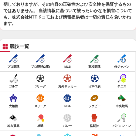
期しておりますが、その内容の正確性および安全性を保証するもの
ではありません。 当該情報に基づいて被ったいかなる損害について
も、株式会社NTTドコモおよび情報提供者は一切の責任を負いかね
ます。
競技一覧
プロ野球
プロ野球(2軍)
MLB
高校野球
侍ジャパン
ゴルフ
Jリーグ
海外サッカー
日本代表
テニス
大相撲
Bリーグ
NBA
ラグビー
中央競馬
地方競馬
卓球
バレー
格闘技
バドミントン