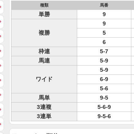
種類
馬番
単勝
9
9
複勝
5
6
枠連
5-7
馬連
5-9
5-9
ワイド
6-9
5-6
馬単
9-5
3連複
5-6-9
3連単
9-5-6