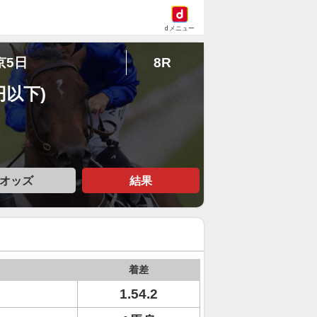
dメニュー
京5日
8R
円以下)
オッズ
結果
着差
1.54.2