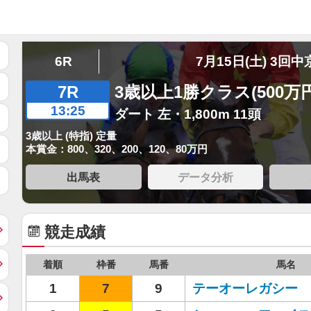
6R
7月15日(土) 3回中
7R
3歳以上1勝クラス(500万
13:25
ダート 左・1,800m 11頭
3歳以上 (特指) 定量
本賞金：800、320、200、120、80万円
出馬表
データ分析
競走成績
着順
枠番
馬番
馬名
1
7
9
テーオーレガシー