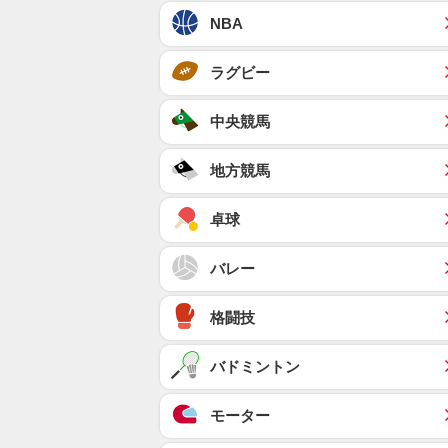
NBA
ラグビー
中央競馬
地方競馬
卓球
バレー
格闘技
バドミントン
モーター