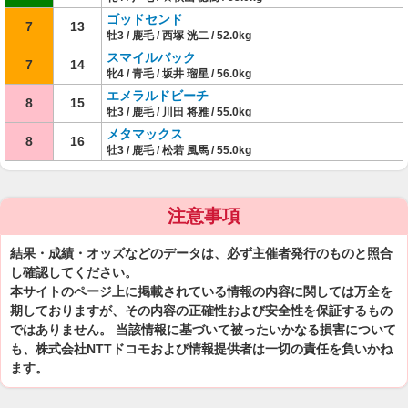
ゴッドセンド
7
13
牡3 / 鹿毛 / 西塚 洸二 / 52.0kg
スマイルバック
7
14
牝4 / 青毛 / 坂井 瑠星 / 56.0kg
エメラルドビーチ
8
15
牡3 / 鹿毛 / 川田 将雅 / 55.0kg
メタマックス
8
16
牡3 / 鹿毛 / 松若 風馬 / 55.0kg
注意事項
結果・成績・オッズなどのデータは、必ず主催者発行のものと照合
し確認してください。
本サイトのページ上に掲載されている情報の内容に関しては万全を
期しておりますが、その内容の正確性および安全性を保証するもの
ではありません。 当該情報に基づいて被ったいかなる損害について
も、株式会社NTTドコモおよび情報提供者は一切の責任を負いかね
ます。