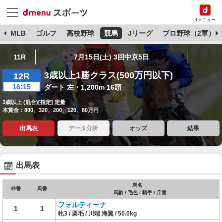
dメニュー
球
MLB
ゴルフ
高校野球
競馬
Jリーグ
プロ野球（2軍）
11R
7月15日(土) 3回中京5日
3歳以上1勝クラス(500万円以下)
12R
16:15
ダート 左・1,200m 16頭
3歳以上 (混合)[指定] 定量
本賞金：800、320、200、120、80万円
出馬表
データ分析
オッズ
結果
出馬表
馬名
枠番
馬番
馬齢 / 毛色 / 騎手 / 斤量
フォルティーナ
1
1
牝3 / 栗毛 / 川端 海翼 / 50.0kg