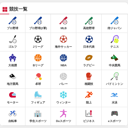
競技一覧
プロ野球
プロ野球(2軍)
MLB
高校野球
侍ジャパン
ゴルフ
Jリーグ
海外サッカー
日本代表
テニス
大相撲
Bリーグ
NBA
ラグビー
中央競馬
地方競馬
卓球
バレー
格闘技
バドミントン
モーター
フィギュア
ウィンター
陸上
水泳
自転車
学生スポーツ
Doスポーツ
ビジネス
eスポーツ