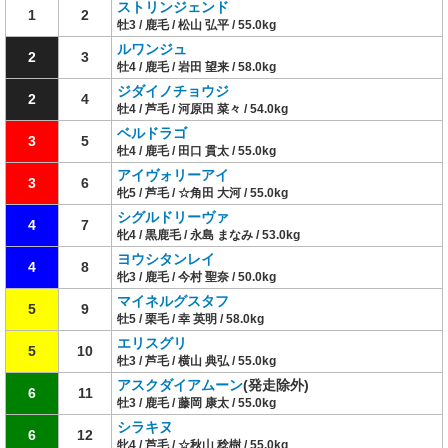
ストリンジェンド
1
2
牡3 / 鹿毛 / 松山 弘平 / 55.0kg
ルワンジュ
2
3
牡4 / 鹿毛 / 岩田 望来 / 58.0kg
ジダイノチョウジ
2
4
牡4 / 芦毛 / 河原田 菜々 / 54.0kg
ベルドラゴ
3
5
牡4 / 鹿毛 / 田口 貫太 / 55.0kg
アイヴォリーアイ
3
6
牝5 / 芦毛 / ☆角田 大河 / 55.0kg
シグルドリーヴァ
4
7
牝4 / 黒鹿毛 / 永島 まなみ / 53.0kg
ヨウシタンレイ
4
8
牝3 / 鹿毛 / 今村 聖奈 / 50.0kg
マイネルグスタフ
5
9
牡5 / 栗毛 / 幸 英明 / 58.0kg
エリスグリ
5
10
牡3 / 芦毛 / 横山 典弘 / 55.0kg
アスクダイアムーン
(発走除外)
6
11
牡3 / 鹿毛 / 藤岡 康太 / 55.0kg
シラキヌ
6
12
牝4 / 芦毛 / ☆秋山 稔樹 / 55.0kg