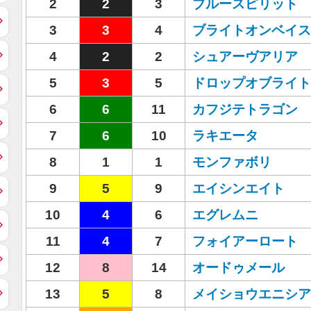
2
2
3
ブルースピリット
3
3
4
ブライトオンベイス
4
2
2
シュアーヴアリア
5
3
5
ドロップオブライト
6
6
11
カフジテトラゴン
7
6
10
ラキエータ
8
1
1
モンファボリ
9
5
9
エイシンエイト
10
4
6
エグレムニ
11
4
7
フォイアーロート
12
8
14
オードゥメール
13
5
8
メイショウエニシア