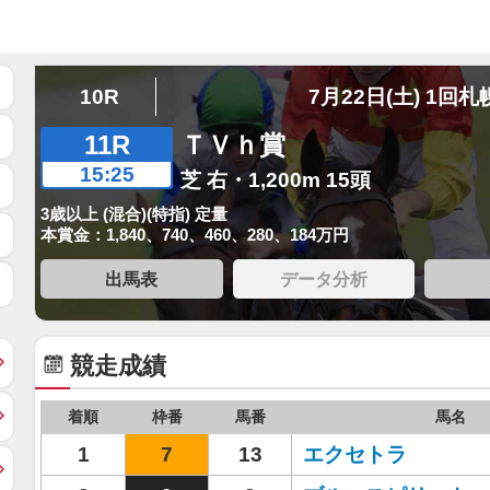
10R
7月22日(土) 1回札
11R
ＴＶｈ賞
15:25
芝 右・1,200m 15頭
3歳以上 (混合)(特指) 定量
本賞金：1,840、740、460、280、184万円
出馬表
データ分析
競走成績
着順
枠番
馬番
馬名
1
7
13
エクセトラ