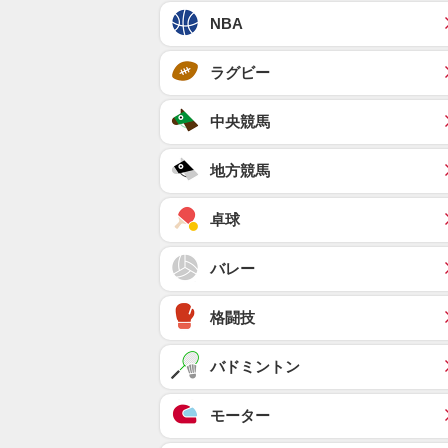
NBA
ラグビー
中央競馬
地方競馬
卓球
バレー
格闘技
バドミントン
モーター