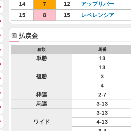
14
7
12
アップリバー
15
8
15
レベレンシア
払戻金
種類
馬番
単勝
13
13
複勝
3
4
枠連
2-7
馬連
3-13
3-13
ワイド
4-13
3-4