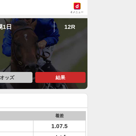
dメニュー
幌1日
12R
オッズ
結果
着差
1.07.5