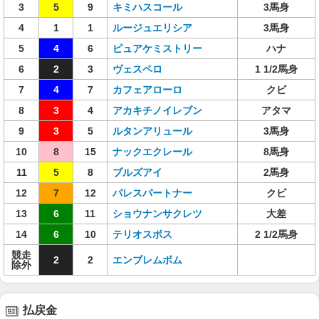
3
5
9
キミハスコール
3馬身
4
1
1
ルージュエリシア
3馬身
5
4
6
ピュアケミストリー
ハナ
6
2
3
ヴェスペロ
1 1/2馬身
7
4
7
カフェアローロ
クビ
8
3
4
アカキチノイレブン
アタマ
9
3
5
ルタンアリュール
3馬身
10
8
15
ナックエクレール
8馬身
11
5
8
ブルズアイ
2馬身
12
7
12
パレスパートナー
クビ
13
6
11
ショウナンサクレツ
大差
14
6
10
テリオスボス
2 1/2馬身
競走
2
2
エンブレムボム
除外
払戻金