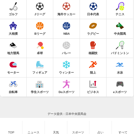
ゴルフ
Jリーグ
海外サッカー
日本代表
テニス
大相撲
Bリーグ
NBA
ラグビー
中央競馬
地方競馬
卓球
バレー
格闘技
バドミントン
モーター
フィギュア
ウィンター
陸上
水泳
自転車
学生スポーツ
Doスポーツ
ビジネス
eスポーツ
データ提供：日本中央競馬会
TOP
ニュース
天気
スポーツ
占い
すべて