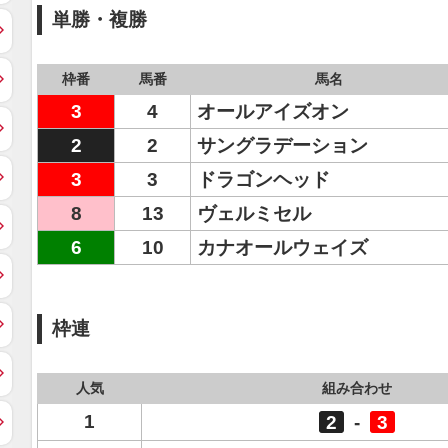
単勝・複勝
枠番
馬番
馬名
3
4
オールアイズオン
2
2
サングラデーション
3
3
ドラゴンヘッド
8
13
ヴェルミセル
6
10
カナオールウェイズ
枠連
人気
組み合わせ
1
2
-
3