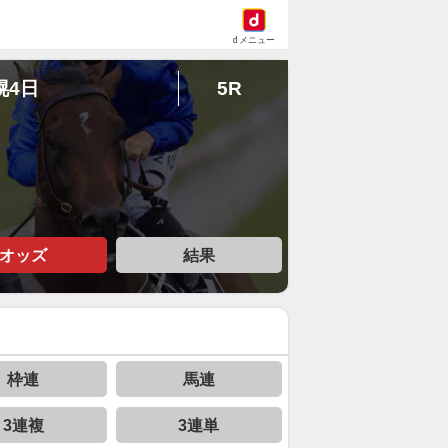
dメニュー
幌4日
5R
オッズ
結果
枠連
馬連
3連複
3連単