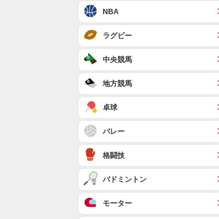
NBA
ラグビー
中央競馬
地方競馬
卓球
バレー
格闘技
バドミントン
モーター