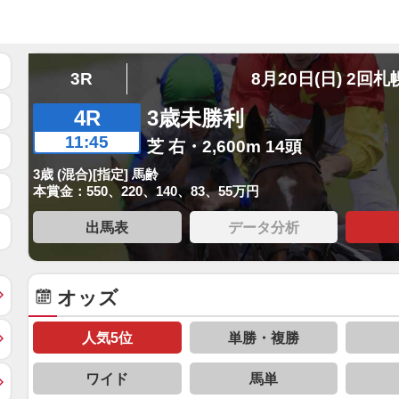
3R
8月20日(日) 2回札
4R
3歳未勝利
11:45
芝 右・2,600m 14頭
3歳 (混合)[指定] 馬齢
本賞金：550、220、140、83、55万円
出馬表
データ分析
オッズ
人気5位
単勝・複勝
ワイド
馬単