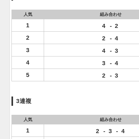
人気
組み合わせ
1
4
-
2
2
2
-
4
3
4
-
3
4
3
-
4
5
2
-
3
3連複
人気
組み合わせ
1
2
-
3
-
4