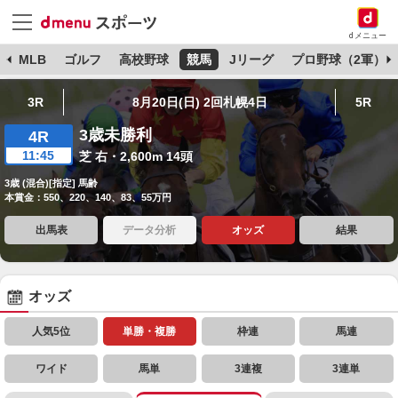
dメニュー
球
MLB
ゴルフ
高校野球
競馬
Jリーグ
プロ野球（2軍）
3R
8月20日(日) 2回札幌4日
5R
3歳未勝利
4R
11:45
芝 右・2,600m 14頭
3歳 (混合)[指定] 馬齢
本賞金：550、220、140、83、55万円
出馬表
データ分析
オッズ
結果
オッズ
人気5位
単勝・複勝
枠連
馬連
ワイド
馬単
3連複
3連単