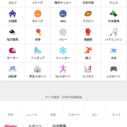
ゴルフ
Jリーグ
海外サッカー
日本代表
テニス
大相撲
Bリーグ
NBA
ラグビー
中央競馬
地方競馬
卓球
バレー
格闘技
バドミントン
モーター
フィギュア
ウィンター
陸上
水泳
自転車
学生スポーツ
Doスポーツ
ビジネス
eスポーツ
データ提供：日本中央競馬会
TOP
ニュース
天気
スポーツ
占い
すべて
スポーツ
中央競馬