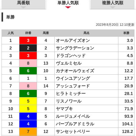
馬番順
単勝人気順
複勝人気順
単勝
2023年8月20日 12:10更新
人気
枠番
馬番
馬名
単勝
1
3
4
オールアイズオン
3.0
2
2
2
サングラデーション
3.3
3
3
3
ドラゴンヘッド
4.5
4
8
13
ヴェルミセル
8.8
5
6
10
カナオールウェイズ
12.2
6
1
1
ウインユアソング
17.7
7
8
14
アッシュフォード
20.9
8
6
9
ヒラトミッチー
28.1
9
5
7
リスノワール
33.5
10
5
8
ヤマブキ
71.9
11
4
5
ルージュメイベル
93.9
12
4
6
パープルアドミラル
104.1
13
7
12
サンセットベリー
128.2