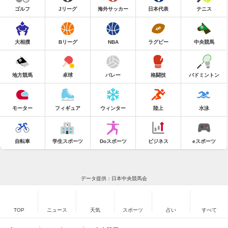
ゴルフ
Jリーグ
海外サッカー
日本代表
テニス
大相撲
Bリーグ
NBA
ラグビー
中央競馬
地方競馬
卓球
バレー
格闘技
バドミントン
モーター
フィギュア
ウィンター
陸上
水泳
自転車
学生スポーツ
Doスポーツ
ビジネス
eスポーツ
データ提供：日本中央競馬会
TOP
ニュース
天気
スポーツ
占い
すべて