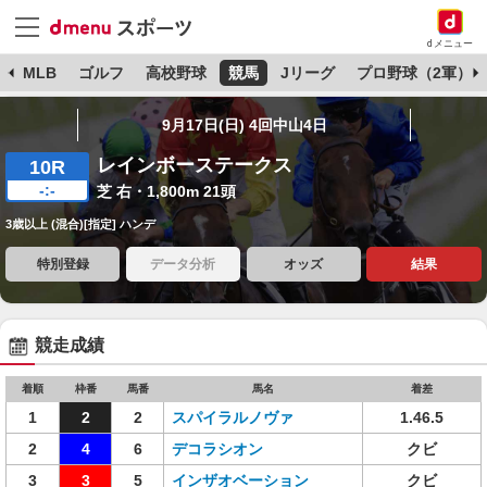
dメニュー
球
MLB
ゴルフ
高校野球
競馬
Jリーグ
プロ野球（2軍）
9月17日(日) 4回中山4日
レインボーステークス
10R
-:-
芝 右・1,800m 21頭
3歳以上 (混合)[指定] ハンデ
特別登録
データ分析
オッズ
結果
競走成績
着順
枠番
馬番
馬名
着差
1
2
2
スパイラルノヴァ
1.46.5
2
4
6
デコラシオン
クビ
3
3
5
インザオベーション
クビ