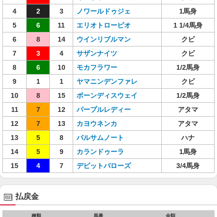
4
2
3
ノワールドゥジェ
1馬身
5
6
11
エリオトローピオ
1 1/4馬身
6
8
14
ウインリブルマン
クビ
7
3
4
サザンナイツ
クビ
8
6
10
モカフラワー
1/2馬身
9
1
1
ヤマニンデンファレ
クビ
10
8
15
ボーンディスウェイ
1/2馬身
11
7
12
パープルレディー
アタマ
12
7
13
カヨウネンカ
アタマ
13
5
8
バルサムノート
ハナ
14
5
9
カランドゥーラ
1馬身
15
4
7
デビットバローズ
3/4馬身
払戻金
種類
馬番
金額