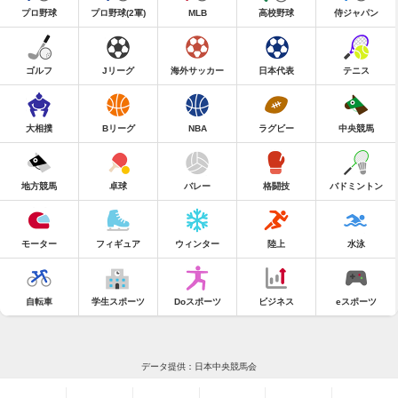
プロ野球
プロ野球(2軍)
MLB
高校野球
侍ジャパン
ゴルフ
Jリーグ
海外サッカー
日本代表
テニス
大相撲
Bリーグ
NBA
ラグビー
中央競馬
地方競馬
卓球
バレー
格闘技
バドミントン
モーター
フィギュア
ウィンター
陸上
水泳
自転車
学生スポーツ
Doスポーツ
ビジネス
eスポーツ
データ提供：日本中央競馬会