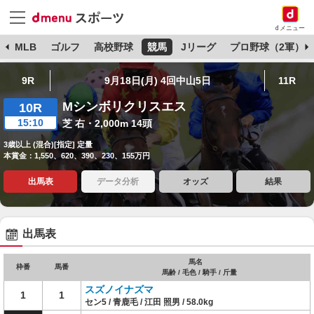
dメニュー
球
MLB
ゴルフ
高校野球
競馬
Jリーグ
プロ野球（2軍）
9R
9月18日(月) 4回中山5日
11R
Mシンボリクリスエス
10R
15:10
芝 右・2,000m 14頭
3歳以上 (混合)[指定] 定量
本賞金：1,550、620、390、230、155万円
出馬表
データ分析
オッズ
結果
出馬表
馬名
枠番
馬番
馬齢 / 毛色 / 騎手 / 斤量
スズノイナズマ
1
1
セン5 / 青鹿毛 / 江田 照男 / 58.0kg