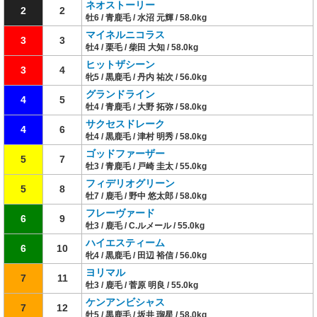
ネオストーリー
2
2
牡6 / 青鹿毛 / 水沼 元輝 / 58.0kg
マイネルニコラス
3
3
牡4 / 栗毛 / 柴田 大知 / 58.0kg
ヒットザシーン
3
4
牝5 / 黒鹿毛 / 丹内 祐次 / 56.0kg
グランドライン
4
5
牡4 / 青鹿毛 / 大野 拓弥 / 58.0kg
サクセスドレーク
4
6
牡4 / 黒鹿毛 / 津村 明秀 / 58.0kg
ゴッドファーザー
5
7
牡3 / 青鹿毛 / 戸崎 圭太 / 55.0kg
フィデリオグリーン
5
8
牡7 / 鹿毛 / 野中 悠太郎 / 58.0kg
フレーヴァード
6
9
牡3 / 鹿毛 / C.ルメール / 55.0kg
ハイエスティーム
6
10
牝4 / 黒鹿毛 / 田辺 裕信 / 56.0kg
ヨリマル
7
11
牡3 / 鹿毛 / 菅原 明良 / 55.0kg
ケンアンビシャス
7
12
牡5 / 黒鹿毛 / 坂井 瑠星 / 58.0kg