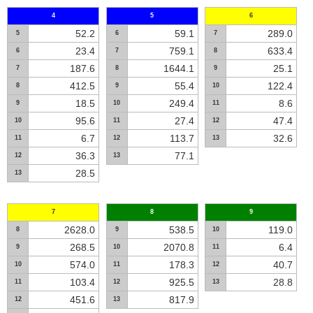
4
5
6
52.2
59.1
289.0
5
6
7
23.4
759.1
633.4
6
7
8
187.6
1644.1
25.1
7
8
9
412.5
55.4
122.4
8
9
10
18.5
249.4
8.6
9
10
11
95.6
27.4
47.4
10
11
12
6.7
113.7
32.6
11
12
13
36.3
77.1
12
13
28.5
13
7
8
9
2628.0
538.5
119.0
8
9
10
268.5
2070.8
6.4
9
10
11
574.0
178.3
40.7
10
11
12
103.4
925.5
28.8
11
12
13
451.6
817.9
12
13