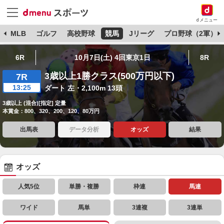
dメニュー
球
MLB
ゴルフ
高校野球
競馬
Jリーグ
プロ野球（2軍）
6R
10月7日(土) 4回東京1日
8R
3歳以上1勝クラス(500万円以下)
7R
13:25
ダート 左・2,100m 13頭
3歳以上 (混合)[指定] 定量
本賞金：800、320、200、120、80万円
出馬表
データ分析
オッズ
結果
オッズ
人気5位
単勝・複勝
枠連
馬連
ワイド
馬単
3連複
3連単