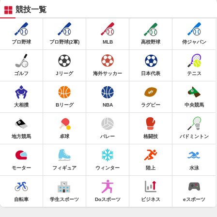
競技一覧
プロ野球
プロ野球(2軍)
MLB
高校野球
侍ジャパン
ゴルフ
Jリーグ
海外サッカー
日本代表
テニス
大相撲
Bリーグ
NBA
ラグビー
中央競馬
地方競馬
卓球
バレー
格闘技
バドミントン
モーター
フィギュア
ウィンター
陸上
水泳
自転車
学生スポーツ
Doスポーツ
ビジネス
eスポーツ