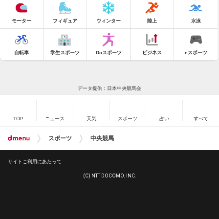
モーター
フィギュア
ウィンター
陸上
水泳
自転車
学生スポーツ
Doスポーツ
ビジネス
eスポーツ
データ提供：日本中央競馬会
TOP
ニュース
天気
スポーツ
占い
すべて
スポーツ
中央競馬
サイトご利用にあたって
(C) NTT DOCOMO, INC.