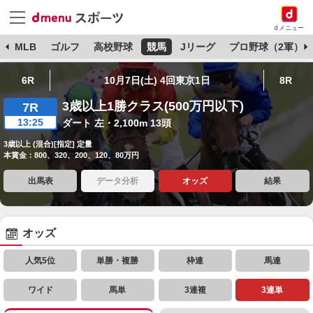
dメニュー
球
MLB
ゴルフ
高校野球
競馬
Jリーグ
プロ野球（2軍）
6R
10月7日(土) 4回東京1日
8R
3歳以上1勝クラス(500万円以下)
7R
13:25
ダート 左・2,100m 13頭
3歳以上 (混合)[指定] 定量
本賞金：800、320、200、120、80万円
出馬表
データ分析
オッズ
結果
オッズ
人気5位
単勝・複勝
枠連
馬連
ワイド
馬単
3連複
3連単