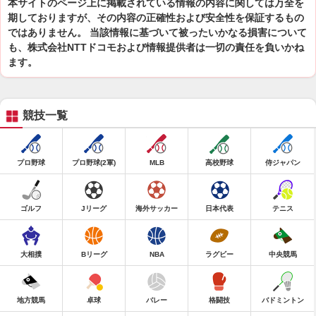
本サイトのページ上に掲載されている情報の内容に関しては万全を
期しておりますが、その内容の正確性および安全性を保証するもの
ではありません。 当該情報に基づいて被ったいかなる損害について
も、株式会社NTTドコモおよび情報提供者は一切の責任を負いかね
ます。
競技一覧
プロ野球
プロ野球(2軍)
MLB
高校野球
侍ジャパン
ゴルフ
Jリーグ
海外サッカー
日本代表
テニス
大相撲
Bリーグ
NBA
ラグビー
中央競馬
地方競馬
卓球
バレー
格闘技
バドミントン