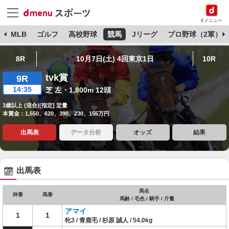
dメニュー
球
MLB
ゴルフ
高校野球
競馬
Jリーグ
プロ野球（2軍）
8R
10月7日(土) 4回東京1日
10R
tvk賞
9R
14:35
芝 左・1,800m 12頭
3歳以上 (混合)[指定] 定量
本賞金：1,550、620、390、230、155万円
出馬表
データ分析
オッズ
結果
出馬表
馬名
枠番
馬番
馬齢 / 毛色 / 騎手 / 斤量
アマイ
1
1
牝3 / 青鹿毛 / 杉原 誠人 / 54.0kg