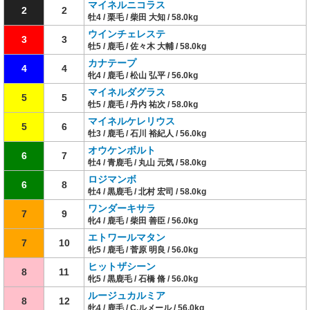
マイネルニコラス
2
2
牡4 / 栗毛 / 柴田 大知 / 58.0kg
ウインチェレステ
3
3
牡5 / 鹿毛 / 佐々木 大輔 / 58.0kg
カナテープ
4
4
牝4 / 鹿毛 / 松山 弘平 / 56.0kg
マイネルダグラス
5
5
牡5 / 鹿毛 / 丹内 祐次 / 58.0kg
マイネルケレリウス
5
6
牡3 / 鹿毛 / 石川 裕紀人 / 56.0kg
オウケンボルト
6
7
牡4 / 青鹿毛 / 丸山 元気 / 58.0kg
ロジマンボ
6
8
牡4 / 黒鹿毛 / 北村 宏司 / 58.0kg
ワンダーキサラ
7
9
牝4 / 鹿毛 / 柴田 善臣 / 56.0kg
エトワールマタン
7
10
牝5 / 鹿毛 / 菅原 明良 / 56.0kg
ヒットザシーン
8
11
牝5 / 黒鹿毛 / 石橋 脩 / 56.0kg
ルージュカルミア
8
12
牝4 / 鹿毛 / C.ルメール / 56.0kg