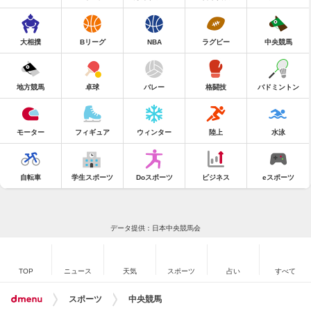
大相撲
Bリーグ
NBA
ラグビー
中央競馬
地方競馬
卓球
バレー
格闘技
バドミントン
モーター
フィギュア
ウィンター
陸上
水泳
自転車
学生スポーツ
Doスポーツ
ビジネス
eスポーツ
データ提供：日本中央競馬会
TOP
ニュース
天気
スポーツ
占い
すべて
スポーツ
中央競馬