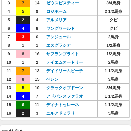
3
7
14
ゼウスビスティー
3/4馬身
4
5
9
ロジホーム
2 1/2馬身
5
2
4
アルメリア
クビ
6
4
8
ヤングワールド
クビ
7
3
6
アンジュール
2馬身
8
1
1
エスグラシア
1/2馬身
9
8
16
サフランブライト
1/2馬身
10
1
2
テイエムオードリー
2馬身
11
7
13
デイドリームビーチ
1 1/2馬身
12
8
15
ベレン
3馬身
13
5
10
クラックオブドーン
3/4馬身
14
4
7
アドバンスファラオ
1 1/2馬身
15
6
11
ディナトセレーネ
1 1/2馬身
16
2
3
ニルアドミラリ
5馬身