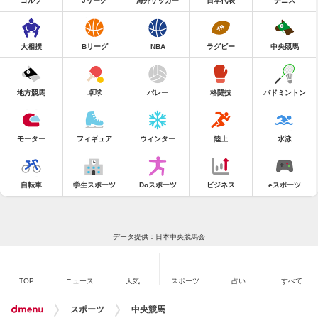
ゴルフ
Jリーグ
海外サッカー
日本代表
テニス
大相撲
Bリーグ
NBA
ラグビー
中央競馬
地方競馬
卓球
バレー
格闘技
バドミントン
モーター
フィギュア
ウィンター
陸上
水泳
自転車
学生スポーツ
Doスポーツ
ビジネス
eスポーツ
データ提供：日本中央競馬会
TOP
ニュース
天気
スポーツ
占い
すべて
スポーツ
中央競馬