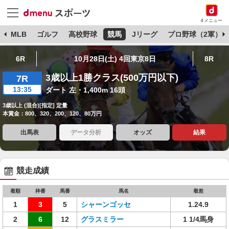
dメニュー
球
MLB
ゴルフ
高校野球
競馬
Jリーグ
プロ野球（2軍）
6R
10月28日(土) 4回東京8日
8R
3歳以上1勝クラス(500万円以下)
7R
13:35
ダート 左・1,400m 16頭
3歳以上 (混合)[指定] 定量
本賞金：800、320、200、120、80万円
出馬表
データ分析
オッズ
結果
競走成績
着順
枠番
馬番
馬名
着差
1
3
5
シャーンゴッセ
1.24.9
2
6
12
グラスミラー
1 1/4馬身