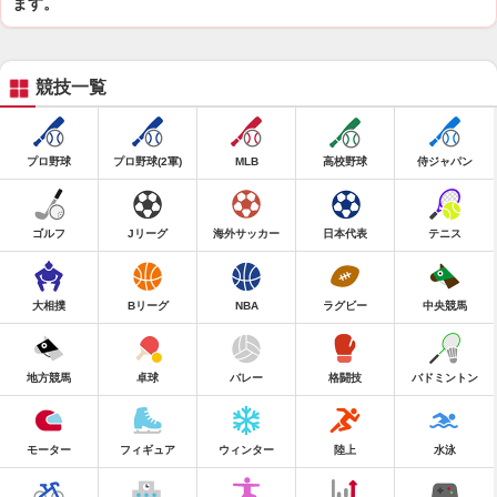
ます。
競技一覧
プロ野球
プロ野球(2軍)
MLB
高校野球
侍ジャパン
ゴルフ
Jリーグ
海外サッカー
日本代表
テニス
大相撲
Bリーグ
NBA
ラグビー
中央競馬
地方競馬
卓球
バレー
格闘技
バドミントン
モーター
フィギュア
ウィンター
陸上
水泳