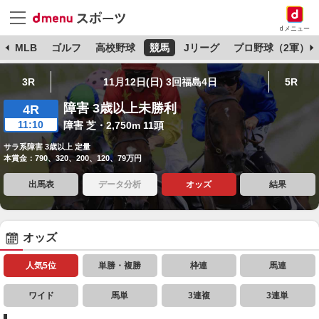
dメニュー
球
MLB
ゴルフ
高校野球
競馬
Jリーグ
プロ野球（2軍）
3R
11月12日(日) 3回福島4日
5R
障害 3歳以上未勝利
4R
11:10
障害 芝・2,750m 11頭
サラ系障害 3歳以上 定量
本賞金：790、320、200、120、79万円
出馬表
データ分析
オッズ
結果
オッズ
人気5位
単勝・複勝
枠連
馬連
ワイド
馬単
3連複
3連単