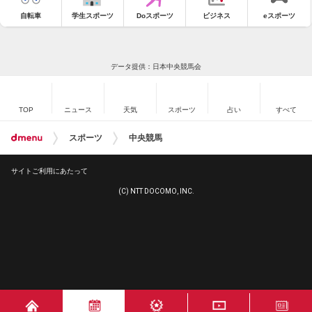
自転車
学生スポーツ
Doスポーツ
ビジネス
eスポーツ
データ提供：日本中央競馬会
TOP
ニュース
天気
スポーツ
占い
すべて
スポーツ
中央競馬
サイトご利用にあたって
(C) NTT DOCOMO, INC.