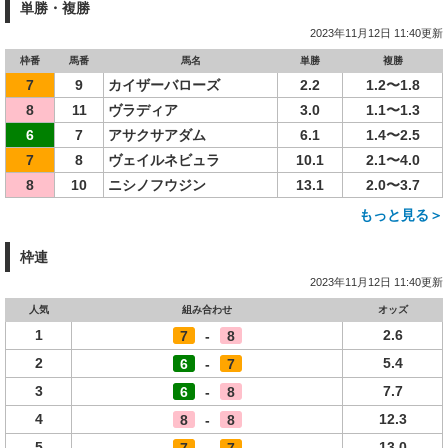
単勝・複勝
2023年11月12日 11:40更新
枠番
馬番
馬名
単勝
複勝
7
9
カイザーバローズ
2.2
1.2〜1.8
8
11
ヴラディア
3.0
1.1〜1.3
6
7
アサクサアダム
6.1
1.4〜2.5
7
8
ヴェイルネビュラ
10.1
2.1〜4.0
8
10
ニシノフウジン
13.1
2.0〜3.7
もっと見る＞
枠連
2023年11月12日 11:40更新
人気
組み合わせ
オッズ
1
2.6
7
-
8
2
5.4
6
-
7
3
7.7
6
-
8
4
12.3
8
-
8
5
13.0