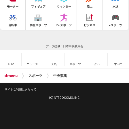
モーター
フィギュア
ウィンター
陸上
水泳
自転車
学生スポーツ
Doスポーツ
ビジネス
eスポーツ
データ提供：日本中央競馬会
TOP
ニュース
天気
スポーツ
占い
すべて
スポーツ
中央競馬
サイトご利用にあたって
(C) NTT DOCOMO, INC.