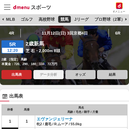
dメニュー
球
MLB
ゴルフ
高校野球
競馬
Jリーグ
プロ野球（2軍）
4R
11月12日(日) 3回京都4日
6R
2歳新馬
5R
12:20
芝 右・2,000m 8頭
2歳 ［指定］ 馬齢
本賞金：720、290、180、110、72万円
出馬表
データ分析
オッズ
結果
出馬表
馬名
枠番
馬番
馬齢 / 毛色 / 騎手 / 斤量
エヴァンジェリーナ
1
1
牝2 / 鹿毛 / R.ムーア / 55.0kg