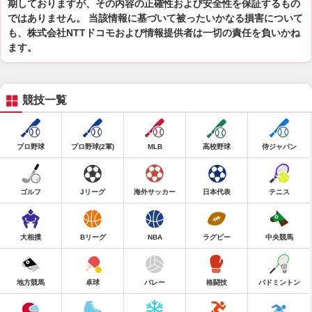
期しておりますが、その内容の正確性および安全性を保証するもの
ではありません。 当該情報に基づいて被ったいかなる損害について
も、株式会社NTTドコモおよび情報提供者は一切の責任を負いかね
ます。
競技一覧
プロ野球
プロ野球(2軍)
MLB
高校野球
侍ジャパン
ゴルフ
Jリーグ
海外サッカー
日本代表
テニス
大相撲
Bリーグ
NBA
ラグビー
中央競馬
地方競馬
卓球
バレー
格闘技
バドミントン