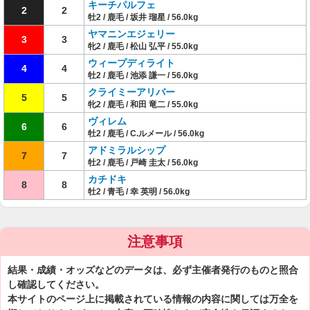
キーチパルフェ
2
2
牡2 / 鹿毛 / 坂井 瑠星 / 56.0kg
ヤマニンエジェリー
3
3
牝2 / 鹿毛 / 松山 弘平 / 55.0kg
ウィープディライト
4
4
牡2 / 鹿毛 / 池添 謙一 / 56.0kg
クライミーアリバー
5
5
牝2 / 鹿毛 / 和田 竜二 / 55.0kg
ヴィレム
6
6
牡2 / 鹿毛 / C.ルメール / 56.0kg
アドミラルシップ
7
7
牡2 / 鹿毛 / 戸崎 圭太 / 56.0kg
カチドキ
8
8
牡2 / 青毛 / 幸 英明 / 56.0kg
注意事項
結果・成績・オッズなどのデータは、必ず主催者発行のものと照合
し確認してください。
本サイトのページ上に掲載されている情報の内容に関しては万全を