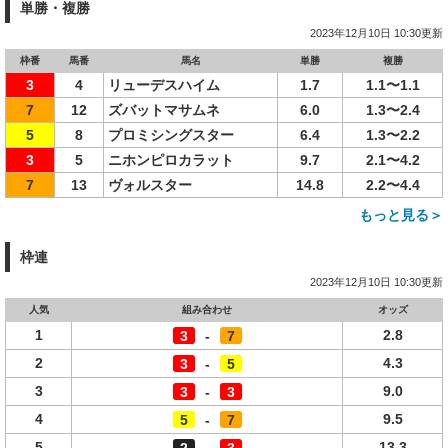
単勝・複勝
2023年12月10日 10:30更新
枠番
馬番
馬名
単勝
複勝
3
4
リューデスハイム
1.7
1.1〜1.1
7
12
ズバットマサムネ
6.0
1.3〜2.4
5
8
プロミシングスター
6.4
1.3〜2.2
3
5
ニホンピロカラット
9.7
2.1〜4.2
7
13
ヴォルスター
14.8
2.2〜4.4
もっと見る＞
枠連
2023年12月10日 10:30更新
人気
組み合わせ
オッズ
1
2.8
3
-
7
2
4.3
3
-
5
3
9.0
3
-
3
4
9.5
5
-
7
5
13.3