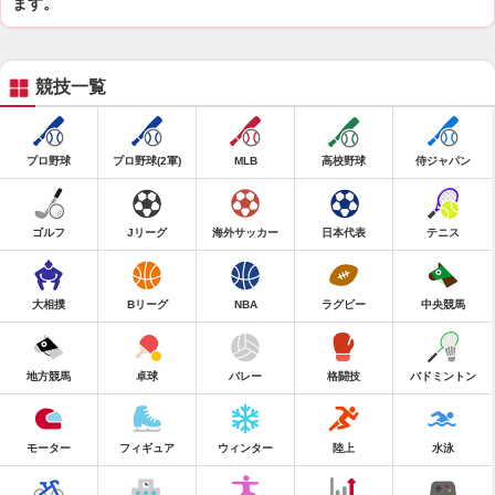
ます。
競技一覧
プロ野球
プロ野球(2軍)
MLB
高校野球
侍ジャパン
ゴルフ
Jリーグ
海外サッカー
日本代表
テニス
大相撲
Bリーグ
NBA
ラグビー
中央競馬
地方競馬
卓球
バレー
格闘技
バドミントン
モーター
フィギュア
ウィンター
陸上
水泳