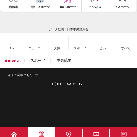
自転車
学生スポーツ
Doスポーツ
ビジネス
eスポーツ
データ提供：日本中央競馬会
TOP
ニュース
天気
スポーツ
占い
すべて
スポーツ
中央競馬
サイトご利用にあたって
(C) NTT DOCOMO, INC.