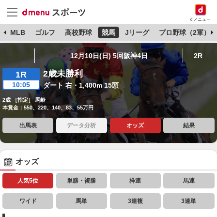
dメニュー
球
MLB
ゴルフ
高校野球
競馬
Jリーグ
プロ野球（2軍）
12月10日(日) 5回阪神4日
2R
2歳未勝利
1R
10:05
ダート 右・1,400m 15頭
2歳 ［指定］ 馬齢
本賞金：550、220、140、83、55万円
出馬表
データ分析
オッズ
結果
オッズ
人気5位
単勝・複勝
枠連
馬連
ワイド
馬単
3連複
3連単