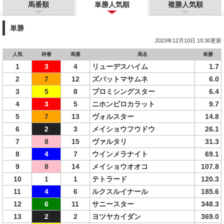
馬番順
単勝人気順
複勝人気順
単勝
2023年12月10日 10:30更新
人気
枠番
馬番
馬名
単勝
1
3
4
リューデスハイム
1.7
2
7
12
ズバットマサムネ
6.0
3
5
8
プロミシングスター
6.4
4
3
5
ニホンピロカラット
9.7
5
7
13
ヴォルスター
14.8
6
2
3
メイショウフウドウ
26.1
7
8
15
ヴァルタリ
31.3
8
4
7
ウインメラナイト
69.1
9
8
14
メイショウオオコ
107.8
10
1
1
テトラード
120.3
11
4
6
ルクスルイナール
185.6
12
6
11
サニースター
348.3
13
2
2
ヨツヤカイダン
369.0