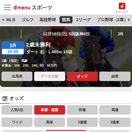
dメニュー
球
MLB
ゴルフ
高校野球
競馬
Jリーグ
プロ野球（2軍）
12月10日(日) 5回阪神4日
2R
2歳未勝利
1R
10:05
ダート 右・1,400m 15頭
2歳 ［指定］ 馬齢
本賞金：550、220、140、83、55万円
出馬表
データ分析
オッズ
結果
オッズ
人気5位
単勝・複勝
枠連
馬連
ワイド
馬単
3連複
3連単