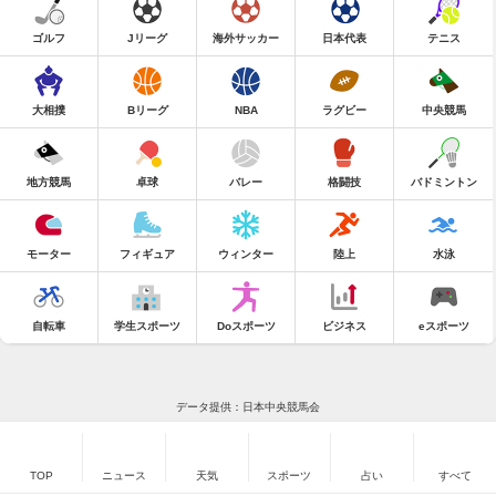
ゴルフ
Jリーグ
海外サッカー
日本代表
テニス
大相撲
Bリーグ
NBA
ラグビー
中央競馬
地方競馬
卓球
バレー
格闘技
バドミントン
モーター
フィギュア
ウィンター
陸上
水泳
自転車
学生スポーツ
Doスポーツ
ビジネス
eスポーツ
データ提供：日本中央競馬会
TOP
ニュース
天気
スポーツ
占い
すべて