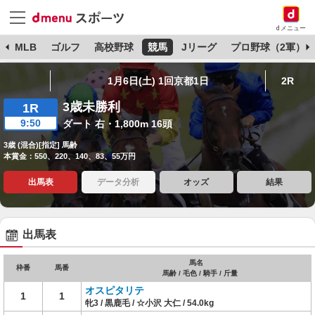
dメニュー
球
MLB
ゴルフ
高校野球
競馬
Jリーグ
プロ野球（2軍）
1月6日(土) 1回京都1日
2R
3歳未勝利
1R
9:50
ダート 右・1,800m 16頭
3歳 (混合)[指定] 馬齢
本賞金：550、220、140、83、55万円
出馬表
データ分析
オッズ
結果
出馬表
馬名
枠番
馬番
馬齢 / 毛色 / 騎手 / 斤量
オスピタリテ
1
1
牝3 / 黒鹿毛 / ☆小沢 大仁 / 54.0kg