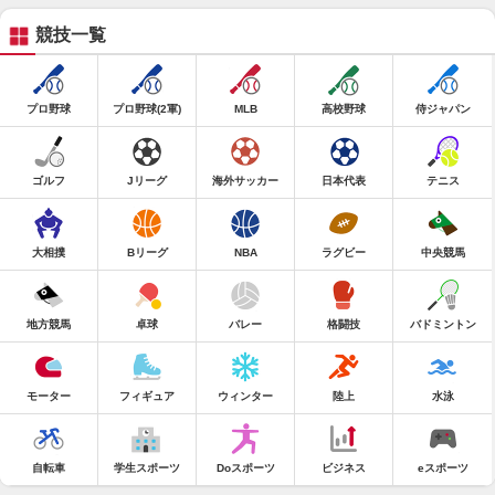
競技一覧
プロ野球
プロ野球(2軍)
MLB
高校野球
侍ジャパン
ゴルフ
Jリーグ
海外サッカー
日本代表
テニス
大相撲
Bリーグ
NBA
ラグビー
中央競馬
地方競馬
卓球
バレー
格闘技
バドミントン
モーター
フィギュア
ウィンター
陸上
水泳
自転車
学生スポーツ
Doスポーツ
ビジネス
eスポーツ