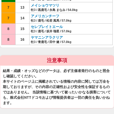
メイショウマツリ
7
13
牡3 / 黒鹿毛 / 永島 まなみ / 54.0kg
アメリカンチーフ
7
14
牡3 / 鹿毛 / 松若 風馬 / 57.0kg
セレブレイトエール
8
15
牡3 / 鹿毛 / 坂井 瑠星 / 57.0kg
ヤマニンアラクリア
8
16
牡3 / 青鹿毛 / 田中 健 / 57.0kg
注意事項
結果・成績・オッズなどのデータは、必ず主催者発行のものと照合
し確認してください。
本サイトのページ上に掲載されている情報の内容に関しては万全を
期しておりますが、その内容の正確性および安全性を保証するもの
ではありません。 当該情報に基づいて被ったいかなる損害について
も、株式会社NTTドコモおよび情報提供者は一切の責任を負いかね
ます。