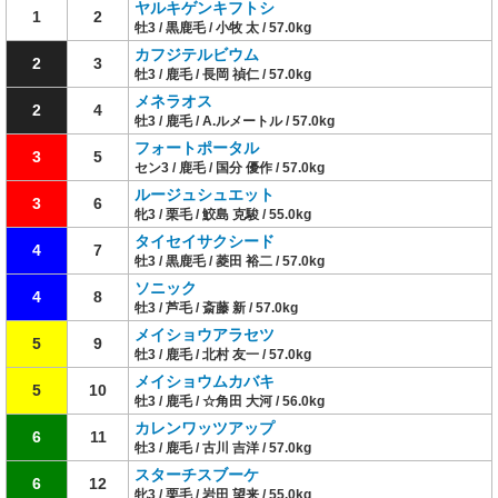
ヤルキゲンキフトシ
1
2
牡3 / 黒鹿毛 / 小牧 太 / 57.0kg
カフジテルビウム
2
3
牡3 / 鹿毛 / 長岡 禎仁 / 57.0kg
メネラオス
2
4
牡3 / 鹿毛 / A.ルメートル / 57.0kg
フォートポータル
3
5
セン3 / 鹿毛 / 国分 優作 / 57.0kg
ルージュシュエット
3
6
牝3 / 栗毛 / 鮫島 克駿 / 55.0kg
タイセイサクシード
4
7
牡3 / 黒鹿毛 / 菱田 裕二 / 57.0kg
ソニック
4
8
牡3 / 芦毛 / 斎藤 新 / 57.0kg
メイショウアラセツ
5
9
牡3 / 鹿毛 / 北村 友一 / 57.0kg
メイショウムカバキ
5
10
牡3 / 鹿毛 / ☆角田 大河 / 56.0kg
カレンワッツアップ
6
11
牡3 / 鹿毛 / 古川 吉洋 / 57.0kg
スターチスブーケ
6
12
牝3 / 栗毛 / 岩田 望来 / 55.0kg