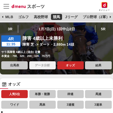
dメニュー
球
MLB
ゴルフ
高校野球
競馬
Jリーグ
プロ野球（2軍）
3R
1月7日(日) 1回中山2日
5R
障害 4歳以上未勝利
4R
11:35
障害 芝 -> ダート・2,880m 14頭
サラ系障害 4歳以上 (混合) 定量
本賞金：790、320、200、120、79万円
出馬表
データ分析
オッズ
結果
オッズ
人気5位
単勝・複勝
枠連
馬連
ワイド
馬単
3連複
3連単