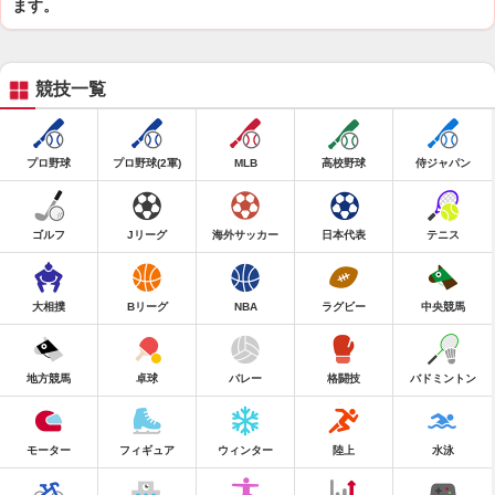
ます。
競技一覧
プロ野球
プロ野球(2軍)
MLB
高校野球
侍ジャパン
ゴルフ
Jリーグ
海外サッカー
日本代表
テニス
大相撲
Bリーグ
NBA
ラグビー
中央競馬
地方競馬
卓球
バレー
格闘技
バドミントン
モーター
フィギュア
ウィンター
陸上
水泳