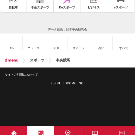
自転車
学生スポーツ
Doスポーツ
ビジネス
eスポーツ
データ提供：日本中央競馬会
TOP
ニュース
天気
スポーツ
占い
すべて
スポーツ
中央競馬
サイトご利用にあたって
(C) NTT DOCOMO, INC.