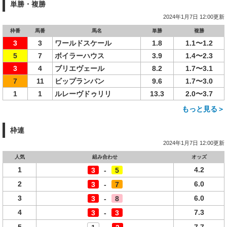
単勝・複勝
2024年1月7日 12:00更新
枠番
馬番
馬名
単勝
複勝
3
3
ワールドスケール
1.8
1.1〜1.2
5
7
ボイラーハウス
3.9
1.4〜2.3
3
4
ブリエヴェール
8.2
1.7〜3.1
7
11
ビップランバン
9.6
1.7〜3.0
1
1
ルレーヴドゥリリ
13.3
2.0〜3.7
もっと見る＞
枠連
2024年1月7日 12:00更新
人気
組み合わせ
オッズ
1
4.2
3
-
5
2
6.0
3
-
7
3
6.0
3
-
8
4
7.3
3
-
3