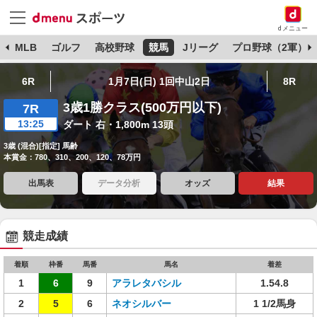
dメニュー
球
MLB
ゴルフ
高校野球
競馬
Jリーグ
プロ野球（2軍）
6R
1月7日(日) 1回中山2日
8R
3歳1勝クラス(500万円以下)
7R
13:25
ダート 右・1,800m 13頭
3歳 (混合)[指定] 馬齢
本賞金：780、310、200、120、78万円
出馬表
データ分析
オッズ
結果
競走成績
着順
枠番
馬番
馬名
着差
1
6
9
アラレタバシル
1.54.8
2
5
6
ネオシルバー
1 1/2馬身