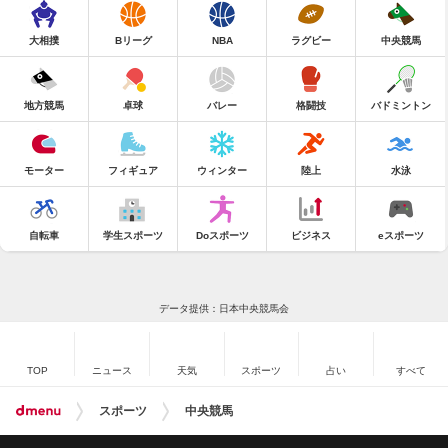
大相撲
Bリーグ
NBA
ラグビー
中央競馬
地方競馬
卓球
バレー
格闘技
バドミントン
モーター
フィギュア
ウィンター
陸上
水泳
自転車
学生スポーツ
Doスポーツ
ビジネス
eスポーツ
データ提供：日本中央競馬会
TOP
ニュース
天気
スポーツ
占い
すべて
スポーツ
中央競馬