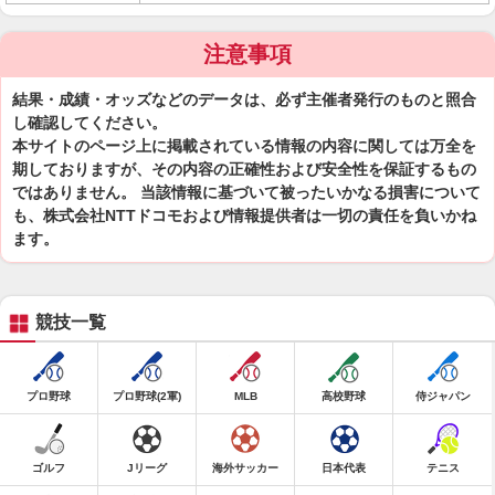
注意事項
結果・成績・オッズなどのデータは、必ず主催者発行のものと照合
し確認してください。
本サイトのページ上に掲載されている情報の内容に関しては万全を
期しておりますが、その内容の正確性および安全性を保証するもの
ではありません。 当該情報に基づいて被ったいかなる損害について
も、株式会社NTTドコモおよび情報提供者は一切の責任を負いかね
ます。
競技一覧
プロ野球
プロ野球(2軍)
MLB
高校野球
侍ジャパン
ゴルフ
Jリーグ
海外サッカー
日本代表
テニス