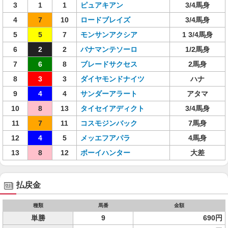
3
1
1
ピュアキアン
3/4馬身
4
7
10
ロードブレイズ
3/4馬身
5
5
7
モンサンアクシア
1 3/4馬身
6
2
2
バナマンテソーロ
1/2馬身
7
6
8
ブレードサクセス
2馬身
8
3
3
ダイヤモンドナイツ
ハナ
9
4
4
サンダーアラート
アタマ
10
8
13
タイセイアディクト
3/4馬身
11
7
11
コスモジンバック
7馬身
12
4
5
メッエフアパラ
4馬身
13
8
12
ボーイハンター
大差
払戻金
種類
馬番
金額
単勝
9
690円