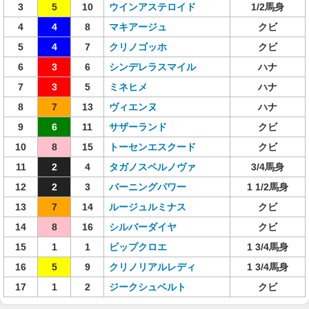
3
5
10
ウインアステロイド
1/2馬身
4
4
8
マキアージュ
クビ
5
4
7
クリノゴッホ
クビ
6
3
6
シンデレラスマイル
ハナ
7
3
5
ミネヒメ
ハナ
8
7
13
ヴィエンヌ
ハナ
9
6
11
サザーランド
クビ
10
8
15
トーセンエスクード
クビ
11
2
4
タガノスペルノヴァ
3/4馬身
12
2
3
バーニングパワー
1 1/2馬身
13
7
14
ルージュルミナス
クビ
14
8
16
シルバーダイヤ
クビ
15
1
1
ビップクロエ
1 3/4馬身
16
5
9
クリノリアルレディ
1 3/4馬身
17
1
2
ジークシュベルト
クビ