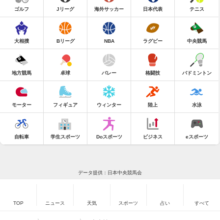
ゴルフ
Jリーグ
海外サッカー
日本代表
テニス
大相撲
Bリーグ
NBA
ラグビー
中央競馬
地方競馬
卓球
バレー
格闘技
バドミントン
モーター
フィギュア
ウィンター
陸上
水泳
自転車
学生スポーツ
Doスポーツ
ビジネス
eスポーツ
データ提供：日本中央競馬会
TOP
ニュース
天気
スポーツ
占い
すべて