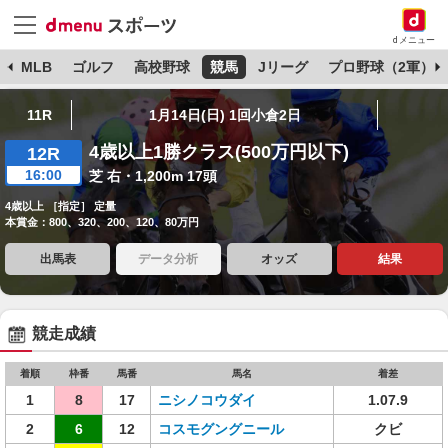
dメニュー
球
MLB
ゴルフ
高校野球
競馬
Jリーグ
プロ野球（2軍）
11R
1月14日(日) 1回小倉2日
4歳以上1勝クラス(500万円以下)
12R
16:00
芝 右・1,200m 17頭
4歳以上 ［指定］ 定量
本賞金：800、320、200、120、80万円
出馬表
データ分析
オッズ
結果
競走成績
着順
枠番
馬番
馬名
着差
1
8
17
ニシノコウダイ
1.07.9
2
6
12
コスモグングニール
クビ