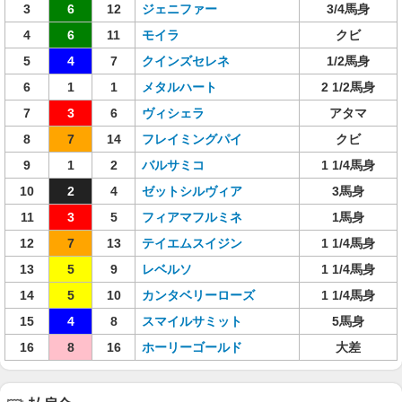
3
6
12
ジェニファー
3/4馬身
4
6
11
モイラ
クビ
5
4
7
クインズセレネ
1/2馬身
6
1
1
メタルハート
2 1/2馬身
7
3
6
ヴィシェラ
アタマ
8
7
14
フレイミングパイ
クビ
9
1
2
バルサミコ
1 1/4馬身
10
2
4
ゼットシルヴィア
3馬身
11
3
5
フィアマフルミネ
1馬身
12
7
13
テイエムスイジン
1 1/4馬身
13
5
9
レベルソ
1 1/4馬身
14
5
10
カンタベリーローズ
1 1/4馬身
15
4
8
スマイルサミット
5馬身
16
8
16
ホーリーゴールド
大差