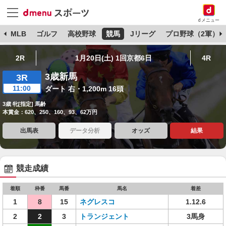
dメニュー
球
MLB
ゴルフ
高校野球
競馬
Jリーグ
プロ野球（2軍）
2R
1月20日(土) 1回京都6日
4R
3歳新馬
3R
11:00
ダート 右・1,200m 16頭
3歳 牝[指定] 馬齢
本賞金：620、250、160、93、62万円
出馬表
データ分析
オッズ
結果
競走成績
着順
枠番
馬番
馬名
着差
1
8
15
ネグレスコ
1.12.6
2
2
3
トランジェント
3馬身