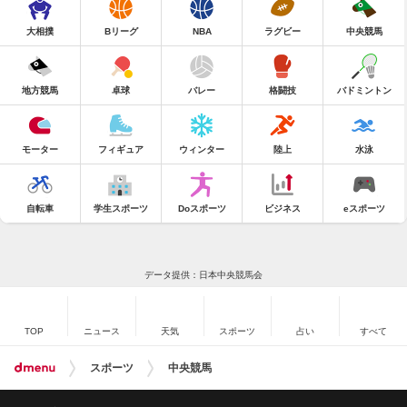
大相撲
Bリーグ
NBA
ラグビー
中央競馬
地方競馬
卓球
バレー
格闘技
バドミントン
モーター
フィギュア
ウィンター
陸上
水泳
自転車
学生スポーツ
Doスポーツ
ビジネス
eスポーツ
データ提供：日本中央競馬会
TOP
ニュース
天気
スポーツ
占い
すべて
スポーツ
中央競馬