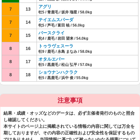
アグリ
7
13
牡5 / 青鹿毛 / 坂井 瑠星 / 58.0kg
テイエムスパーダ
7
14
牝5 / 芦毛 / 富田 暁 / 56.0kg
バースクライ
7
15
牝4 / 鹿毛 / 岩田 望来 / 54.0kg
トゥラヴェスーラ
8
16
牡9 / 鹿毛 / 永島 まなみ / 58.0kg
オタルエバー
8
17
牡5 / 黒鹿毛 / 松山 弘平 / 57.0kg
ショウナンハクラク
8
18
牡5 / 黒鹿毛 / 浜中 俊 / 55.0kg
注意事項
結果・成績・オッズなどのデータは、必ず主催者発行のものと照合
し確認してください。
本サイトのページ上に掲載されている情報の内容に関しては万全を
期しておりますが、その内容の正確性および安全性を保証するもの
ではありません。 当該情報に基づいて被ったいかなる損害について