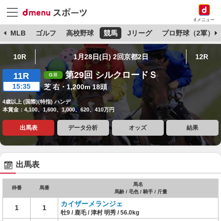
dメニュー
球
MLB
ゴルフ
高校野球
競馬
Jリーグ
プロ野球（2軍）
10R
1月28日(日) 2回京都2日
12R
第29回 シルクロードＳ
11R
15:35
芝 右・1,200m 18頭
4歳以上 (国際)(特指) ハンデ
本賞金：4,100、1,600、1,000、620、410万円
出馬表
データ分析
オッズ
結果
出馬表
馬名
枠番
馬番
馬齢 / 毛色 / 騎手 / 斤量
カイザーメランジェ
1
1
牡9 / 鹿毛 / 津村 明秀 / 56.0kg