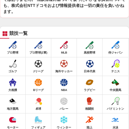
も、株式会社NTTドコモおよび情報提供者は一切の責任を負いかね
ます。
競技一覧
プロ野球
プロ野球(2軍)
MLB
高校野球
侍ジャパン
ゴルフ
Jリーグ
海外サッカー
日本代表
テニス
大相撲
Bリーグ
NBA
ラグビー
中央競馬
地方競馬
卓球
バレー
格闘技
バドミントン
モーター
フィギュア
ウィンター
陸上
水泳