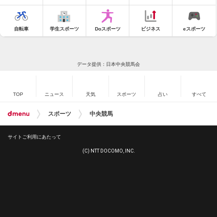
自転車
学生スポーツ
Doスポーツ
ビジネス
eスポーツ
データ提供：日本中央競馬会
TOP
ニュース
天気
スポーツ
占い
すべて
スポーツ
中央競馬
サイトご利用にあたって
(C) NTT DOCOMO, INC.