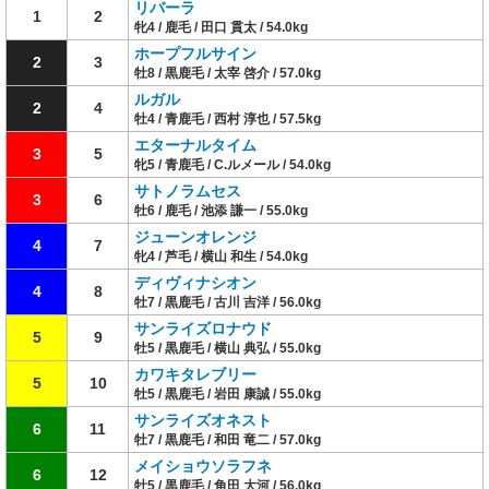
リバーラ
1
2
牝4 / 鹿毛 / 田口 貫太 / 54.0kg
ホープフルサイン
2
3
牡8 / 黒鹿毛 / 太宰 啓介 / 57.0kg
ルガル
2
4
牡4 / 青鹿毛 / 西村 淳也 / 57.5kg
エターナルタイム
3
5
牝5 / 青鹿毛 / C.ルメール / 54.0kg
サトノラムセス
3
6
牡6 / 鹿毛 / 池添 謙一 / 55.0kg
ジューンオレンジ
4
7
牝4 / 芦毛 / 横山 和生 / 54.0kg
ディヴィナシオン
4
8
牡7 / 黒鹿毛 / 古川 吉洋 / 56.0kg
サンライズロナウド
5
9
牡5 / 黒鹿毛 / 横山 典弘 / 55.0kg
カワキタレブリー
5
10
牡5 / 黒鹿毛 / 岩田 康誠 / 55.0kg
サンライズオネスト
6
11
牡7 / 黒鹿毛 / 和田 竜二 / 57.0kg
メイショウソラフネ
6
12
牡5 / 黒鹿毛 / 角田 大河 / 56.0kg