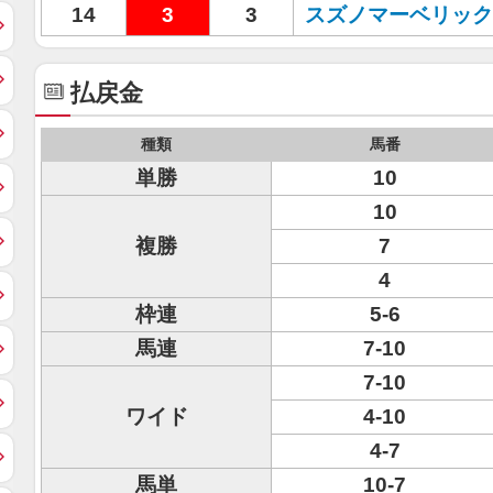
14
3
3
スズノマーベリック
払戻金
種類
馬番
単勝
10
10
複勝
7
4
枠連
5-6
馬連
7-10
7-10
ワイド
4-10
4-7
馬単
10-7