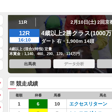
11R
2月10日(土) 2回京
12R
4歳以上2勝クラス(1000
16:10
ダート 右・1,900m 14頭
4歳以上 (混合)(特指) 定量
本賞金：1,140、460、290、170、114万円
出馬表
データ分析
競走成績
着順
枠番
馬番
馬名
1
6
10
エクセスリターン