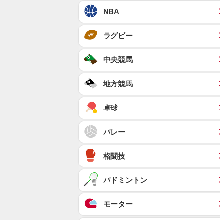
NBA
ラグビー
中央競馬
地方競馬
卓球
バレー
格闘技
バドミントン
モーター