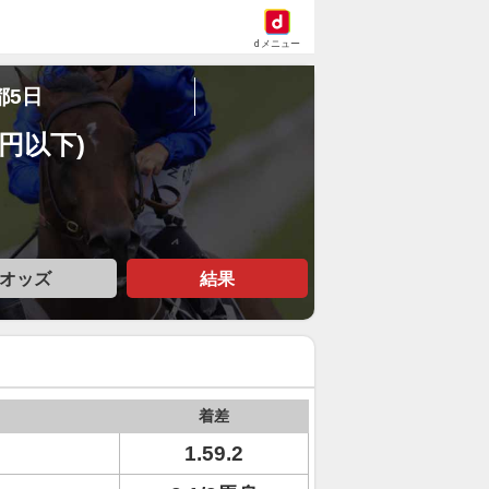
dメニュー
都5日
万円以下)
オッズ
結果
着差
1.59.2