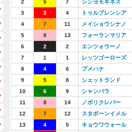
2
5
7
シンヨモギネス
3
3
4
トゥルブレンシア
4
7
11
メイショウシナノ
5
8
13
フォーランマリア
6
2
2
エンツォウーノ
7
1
1
レッツゴーローズ
8
4
6
プメハナ
9
5
8
シェットランド
10
6
9
シャンバラ
11
8
14
ノボリクレバー
12
7
12
スタボーンイメル
13
4
5
キョウワウォール