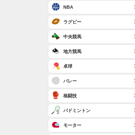
NBA
ラグビー
中央競馬
地方競馬
卓球
バレー
格闘技
バドミントン
モーター