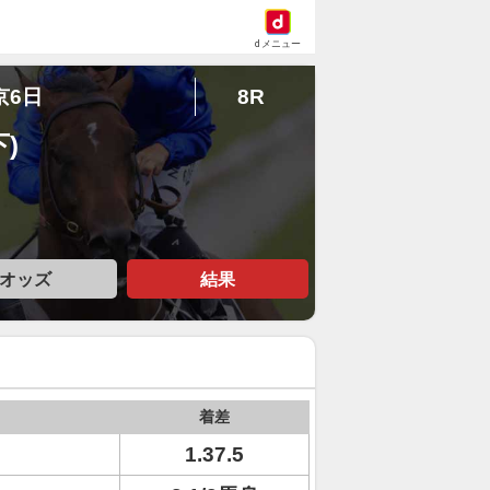
dメニュー
京6日
8R
)
オッズ
結果
着差
1.37.5