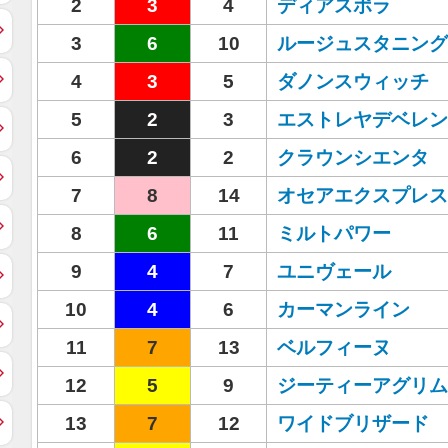
2
3
4
ディアスポラ
3
6
10
ルージュスタニング
4
3
5
ダノンスウィッチ
5
2
3
エストレヤデベレン
6
2
2
クラウンシエンタ
7
8
14
オセアエクスプレス
8
6
11
ミルトパワー
9
4
7
ユニヴェール
10
4
6
カーマンライン
11
7
13
ベルフィーヌ
12
5
9
ジーティーアグリム
13
7
12
ワイドブリザード