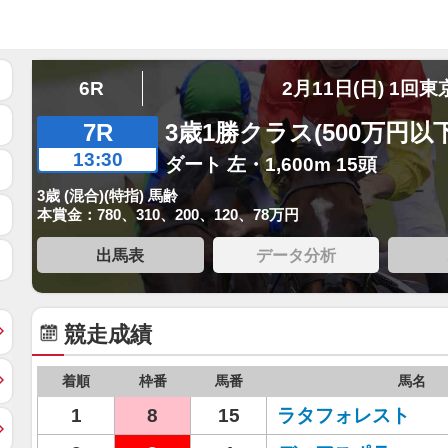
6R
2月11日(日) 1回東
7R
3歳1勝クラス(500万円以下
13:30
ダート 左・1,600m 15頭
3歳 (混合)(特指) 馬齢
本賞金：780、310、200、120、78万円
出馬表
データ分析
競走成績
着順
枠番
馬番
馬名
1
8
15
ラタフォレスト