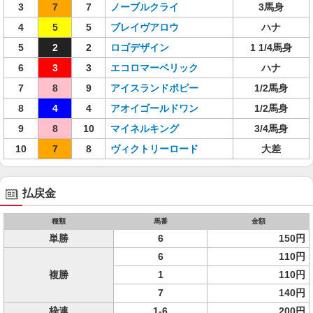
3
7
7
ノーブルクライ
3馬身
4
5
5
ブレイヴアロウ
ハナ
5
2
2
ロゴデザイン
1 1/4馬身
6
3
3
エコロマーベリック
ハナ
7
8
9
アイスランドポピー
1/2馬身
8
4
4
アオイゴールドワン
1/2馬身
9
8
10
マイネルキング
3/4馬身
10
7
8
ヴィクトリーロード
大差
払戻金
種類
馬番
金額
単勝
6
150円
6
110円
複勝
1
110円
7
140円
枠連
1-6
200円