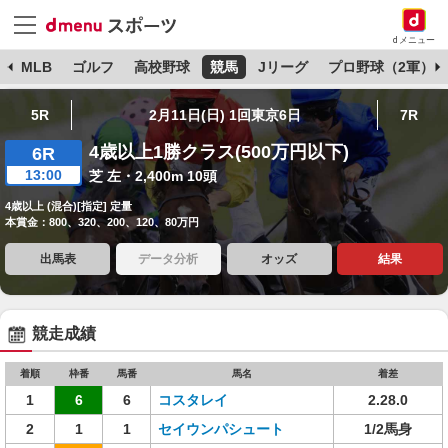
dメニュー
球
MLB
ゴルフ
高校野球
競馬
Jリーグ
プロ野球（2軍）
5R
2月11日(日) 1回東京6日
7R
4歳以上1勝クラス(500万円以下)
6R
13:00
芝 左・2,400m 10頭
4歳以上 (混合)[指定] 定量
本賞金：800、320、200、120、80万円
出馬表
データ分析
オッズ
結果
競走成績
着順
枠番
馬番
馬名
着差
1
6
6
コスタレイ
2.28.0
2
1
1
セイウンパシュート
1/2馬身