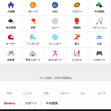
大相撲
Bリーグ
NBA
ラグビー
中央競馬
地方競馬
卓球
バレー
格闘技
バドミントン
モーター
フィギュア
ウィンター
陸上
水泳
自転車
学生スポーツ
Doスポーツ
ビジネス
eスポーツ
データ提供：日本中央競馬会
TOP
ニュース
天気
スポーツ
占い
すべて
スポーツ
中央競馬