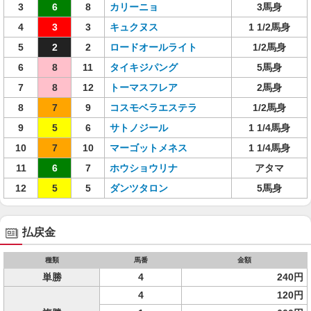
3
6
8
カリーニョ
3馬身
4
3
3
キュクヌス
1 1/2馬身
5
2
2
ロードオールライト
1/2馬身
6
8
11
タイキジパング
5馬身
7
8
12
トーマスフレア
2馬身
8
7
9
コスモベラエステラ
1/2馬身
9
5
6
サトノジール
1 1/4馬身
10
7
10
マーゴットメネス
1 1/4馬身
11
6
7
ホウショウリナ
アタマ
12
5
5
ダンツタロン
5馬身
払戻金
種類
馬番
金額
単勝
4
240円
4
120円