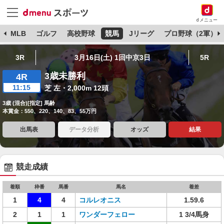
dメニュー
球
MLB
ゴルフ
高校野球
競馬
Jリーグ
プロ野球（2軍）
3R
3月16日(土) 1回中京3日
5R
3歳未勝利
4R
11:15
芝 左・2,000m 12頭
3歳 (混合)[指定] 馬齢
本賞金：550、220、140、83、55万円
出馬表
データ分析
オッズ
結果
競走成績
着順
枠番
馬番
馬名
着差
1
4
4
コルレオニス
1.59.6
2
1
1
ワンダーフェロー
1 3/4馬身