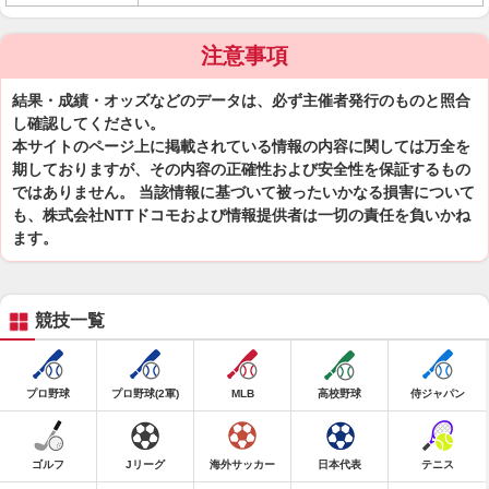
注意事項
結果・成績・オッズなどのデータは、必ず主催者発行のものと照合
し確認してください。
本サイトのページ上に掲載されている情報の内容に関しては万全を
期しておりますが、その内容の正確性および安全性を保証するもの
ではありません。 当該情報に基づいて被ったいかなる損害について
も、株式会社NTTドコモおよび情報提供者は一切の責任を負いかね
ます。
競技一覧
プロ野球
プロ野球(2軍)
MLB
高校野球
侍ジャパン
ゴルフ
Jリーグ
海外サッカー
日本代表
テニス