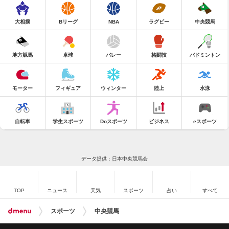
大相撲
Bリーグ
NBA
ラグビー
中央競馬
地方競馬
卓球
バレー
格闘技
バドミントン
モーター
フィギュア
ウィンター
陸上
水泳
自転車
学生スポーツ
Doスポーツ
ビジネス
eスポーツ
データ提供：日本中央競馬会
TOP
ニュース
天気
スポーツ
占い
すべて
スポーツ
中央競馬