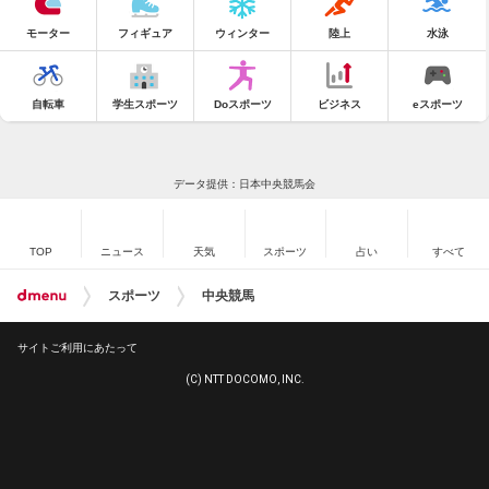
モーター
フィギュア
ウィンター
陸上
水泳
自転車
学生スポーツ
Doスポーツ
ビジネス
eスポーツ
データ提供：日本中央競馬会
TOP
ニュース
天気
スポーツ
占い
すべて
スポーツ
中央競馬
サイトご利用にあたって
(C) NTT DOCOMO, INC.