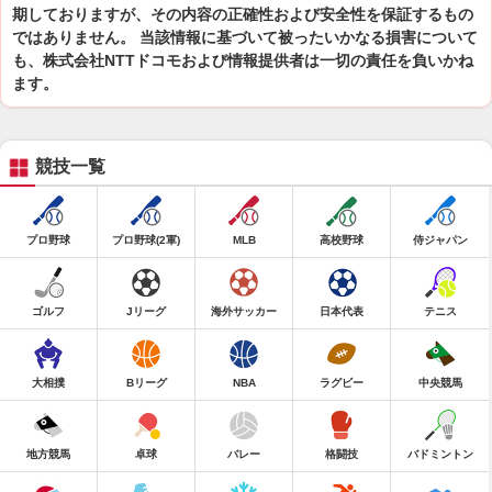
期しておりますが、その内容の正確性および安全性を保証するもの
ではありません。 当該情報に基づいて被ったいかなる損害について
も、株式会社NTTドコモおよび情報提供者は一切の責任を負いかね
ます。
競技一覧
プロ野球
プロ野球(2軍)
MLB
高校野球
侍ジャパン
ゴルフ
Jリーグ
海外サッカー
日本代表
テニス
大相撲
Bリーグ
NBA
ラグビー
中央競馬
地方競馬
卓球
バレー
格闘技
バドミントン