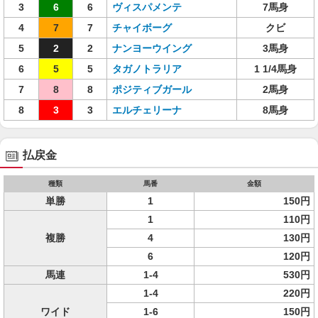
3
6
6
ヴィスパメンテ
7馬身
4
7
7
チャイボーグ
クビ
5
2
2
ナンヨーウイング
3馬身
6
5
5
タガノトラリア
1 1/4馬身
7
8
8
ポジティブガール
2馬身
8
3
3
エルチェリーナ
8馬身
払戻金
種類
馬番
金額
単勝
1
150円
1
110円
複勝
4
130円
6
120円
馬連
1-4
530円
1-4
220円
ワイド
1-6
150円