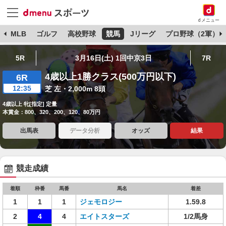
dメニュー
球
MLB
ゴルフ
高校野球
競馬
Jリーグ
プロ野球（2軍）
5R
3月16日(土) 1回中京3日
7R
4歳以上1勝クラス(500万円以下)
6R
12:35
芝 左・2,000m 8頭
4歳以上 牝[指定] 定量
本賞金：800、320、200、120、80万円
出馬表
データ分析
オッズ
結果
競走成績
着順
枠番
馬番
馬名
着差
1
1
1
ジェモロジー
1.59.8
2
4
4
エイトスターズ
1/2馬身