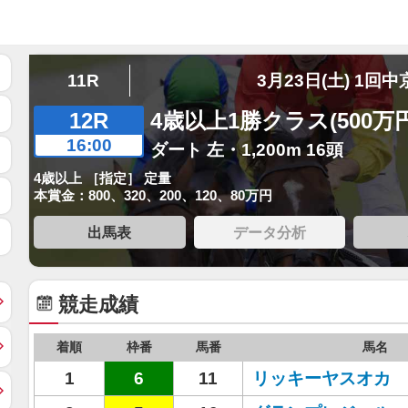
11R
3月23日(土) 1回中
12R
4歳以上1勝クラス(500万
16:00
ダート 左・1,200m 16頭
4歳以上 ［指定］ 定量
本賞金：800、320、200、120、80万円
出馬表
データ分析
競走成績
着順
枠番
馬番
馬名
1
6
11
リッキーヤスオカ