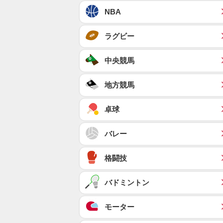
NBA
ラグビー
中央競馬
地方競馬
卓球
バレー
格闘技
バドミントン
モーター