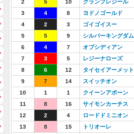
2
5
10
グランプレジール
3
4
8
ヨドノゴールド
4
2
3
ゴイゴイスー
5
5
9
シルバーキングダム
6
4
7
オブシディアン
7
3
5
レジーナローズ
8
6
12
タイセイアーメット
9
7
14
スイッチオン
10
1
1
クイーンアポーン
11
8
16
サイモンカーチス
12
2
4
ロードドミニオン
13
8
15
トリオーレ