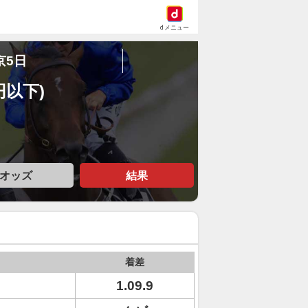
dメニュー
京5日
円以下)
オッズ
結果
着差
1.09.9