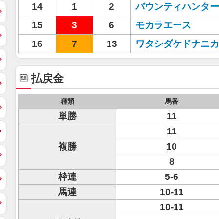
14
1
2
バウンティハンター
15
3
6
モカラエース
16
7
13
ワタシダケドナニカ
払戻金
種類
馬番
単勝
11
11
複勝
10
8
枠連
5-6
馬連
10-11
10-11