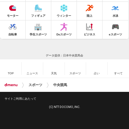
モーター
フィギュア
ウィンター
陸上
水泳
自転車
学生スポーツ
Doスポーツ
ビジネス
eスポーツ
データ提供：日本中央競馬会
TOP
ニュース
天気
スポーツ
占い
すべて
スポーツ
中央競馬
サイトご利用にあたって
(C) NTT DOCOMO, INC.