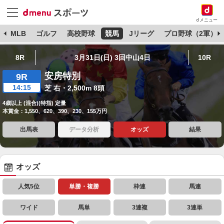
dメニュー
球
MLB
ゴルフ
高校野球
競馬
Jリーグ
プロ野球（2軍）
8R
3月31日(日) 3回中山4日
10R
安房特別
9R
14:15
芝 右・2,500m 8頭
4歳以上 (混合)(特指) 定量
本賞金：1,550、620、390、230、155万円
出馬表
データ分析
オッズ
結果
オッズ
人気5位
単勝・複勝
枠連
馬連
ワイド
馬単
3連複
3連単