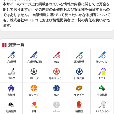
本サイトのページ上に掲載されている情報の内容に関しては万全を
期しておりますが、その内容の正確性および安全性を保証するもの
ではありません。 当該情報に基づいて被ったいかなる損害について
も、株式会社NTTドコモおよび情報提供者は一切の責任を負いかね
ます。
競技一覧
プロ野球
プロ野球(2軍)
MLB
高校野球
侍ジャパン
ゴルフ
Jリーグ
海外サッカー
日本代表
テニス
大相撲
Bリーグ
NBA
ラグビー
中央競馬
地方競馬
卓球
バレー
格闘技
バドミントン