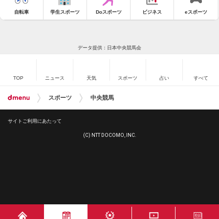
自転車
学生スポーツ
Doスポーツ
ビジネス
eスポーツ
データ提供：日本中央競馬会
TOP
ニュース
天気
スポーツ
占い
すべて
スポーツ
中央競馬
サイトご利用にあたって
(C) NTT DOCOMO, INC.