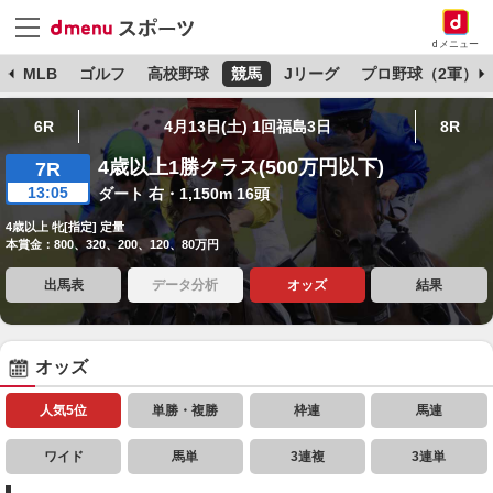
dメニュー
球
MLB
ゴルフ
高校野球
競馬
Jリーグ
プロ野球（2軍）
6R
4月13日(土) 1回福島3日
8R
4歳以上1勝クラス(500万円以下)
7R
13:05
ダート 右・1,150m 16頭
4歳以上 牝[指定] 定量
本賞金：800、320、200、120、80万円
出馬表
データ分析
オッズ
結果
オッズ
人気5位
単勝・複勝
枠連
馬連
ワイド
馬単
3連複
3連単