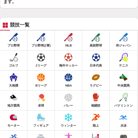
ます。
競技一覧
プロ野球
プロ野球(2軍)
MLB
高校野球
侍ジャパン
ゴルフ
Jリーグ
海外サッカー
日本代表
テニス
大相撲
Bリーグ
NBA
ラグビー
中央競馬
地方競馬
卓球
バレー
格闘技
バドミントン
モーター
フィギュア
ウィンター
陸上
水泳