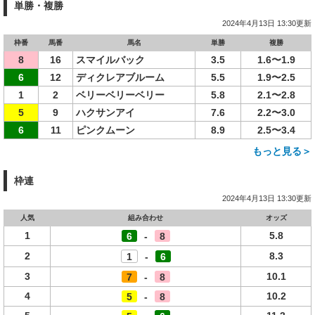
単勝・複勝
2024年4月13日 13:30更新
枠番
馬番
馬名
単勝
複勝
8
16
スマイルバック
3.5
1.6〜1.9
6
12
ディクレアブルーム
5.5
1.9〜2.5
1
2
ベリーベリーベリー
5.8
2.1〜2.8
5
9
ハクサンアイ
7.6
2.2〜3.0
6
11
ピンクムーン
8.9
2.5〜3.4
もっと見る＞
枠連
2024年4月13日 13:30更新
人気
組み合わせ
オッズ
1
5.8
6
-
8
2
8.3
1
-
6
3
10.1
7
-
8
4
10.2
5
-
8