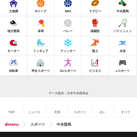
大相撲
Bリーグ
NBA
ラグビー
中央競馬
地方競馬
卓球
バレー
格闘技
バドミントン
モーター
フィギュア
ウィンター
陸上
水泳
自転車
学生スポーツ
Doスポーツ
ビジネス
eスポーツ
データ提供：日本中央競馬会
TOP
ニュース
天気
スポーツ
占い
すべて
スポーツ
中央競馬