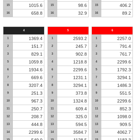
1015.6
98.6
406.2
15
15
15
658.8
32.9
89.2
16
16
16
4
5
6
1369.4
2593.2
2257.0
1
1
1
151.7
245.7
791.4
2
2
2
829.1
902.8
761.7
3
3
3
1059.8
1218.8
2299.6
5
4
4
1934.6
2299.6
1792.3
6
6
5
669.6
1231.1
3294.1
7
7
7
3207.4
3294.1
1486.3
8
8
8
251.3
373.8
551.5
9
9
9
967.3
1324.8
2299.6
10
10
10
250.7
609.4
852.3
11
11
11
208.7
325.0
1098.0
12
12
12
444.8
594.5
909.5
13
13
13
2299.6
3584.7
4062.7
14
14
14
15
15
15