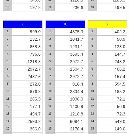
549.0
1128.5
1183.3
197.8
236.6
499.5
16
16
16
7
8
9
999.0
4875.3
402.2
1
1
1
132.7
1041.7
50.9
2
2
2
858.3
1231.1
128.0
3
3
3
796.6
3693.4
144.7
4
4
4
1218.8
2972.7
243.2
5
5
5
2972.7
1504.7
406.2
6
6
6
2437.6
2972.7
157.4
8
7
7
272.0
916.4
594.5
9
9
8
876.8
2834.4
185.2
10
10
10
265.5
1098.0
72.1
11
11
11
177.1
1400.9
50.9
12
12
12
454.7
1218.8
72.3
13
13
13
2593.2
6094.1
549.0
14
14
14
366.0
2176.4
149.0
15
15
15