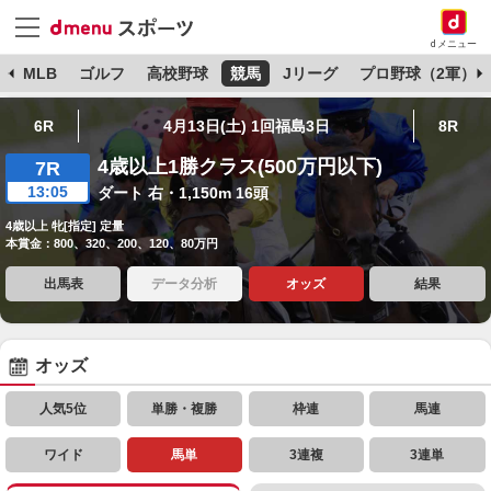
dメニュー
球
MLB
ゴルフ
高校野球
競馬
Jリーグ
プロ野球（2軍）
6R
4月13日(土) 1回福島3日
8R
4歳以上1勝クラス(500万円以下)
7R
13:05
ダート 右・1,150m 16頭
4歳以上 牝[指定] 定量
本賞金：800、320、200、120、80万円
出馬表
データ分析
オッズ
結果
オッズ
人気5位
単勝・複勝
枠連
馬連
ワイド
馬単
3連複
3連単