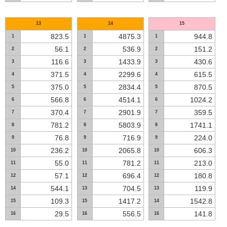
13
14
15
823.5
4875.3
944.8
1
1
1
56.1
536.9
151.2
2
2
2
116.6
1433.9
430.6
3
3
3
371.5
2299.6
615.5
4
4
4
375.0
2834.4
870.5
5
5
5
566.8
4514.1
1024.2
6
6
6
370.4
2901.9
359.5
7
7
7
781.2
5803.9
1741.1
8
8
8
76.8
716.9
224.0
9
9
9
236.2
2065.8
606.3
10
10
10
55.0
781.2
213.0
11
11
11
57.1
696.4
180.8
12
12
12
544.1
704.5
119.9
14
13
13
109.3
1417.2
1542.8
15
15
14
29.5
556.5
141.8
16
16
16