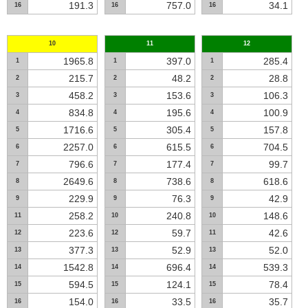
191.3
757.0
34.1
16
16
16
10
11
12
1965.8
397.0
285.4
1
1
1
215.7
48.2
28.8
2
2
2
458.2
153.6
106.3
3
3
3
834.8
195.6
100.9
4
4
4
1716.6
305.4
157.8
5
5
5
2257.0
615.5
704.5
6
6
6
796.6
177.4
99.7
7
7
7
2649.6
738.6
618.6
8
8
8
229.9
76.3
42.9
9
9
9
258.2
240.8
148.6
11
10
10
223.6
59.7
42.6
12
12
11
377.3
52.9
52.0
13
13
13
1542.8
696.4
539.3
14
14
14
594.5
124.1
78.4
15
15
15
154.0
33.5
35.7
16
16
16