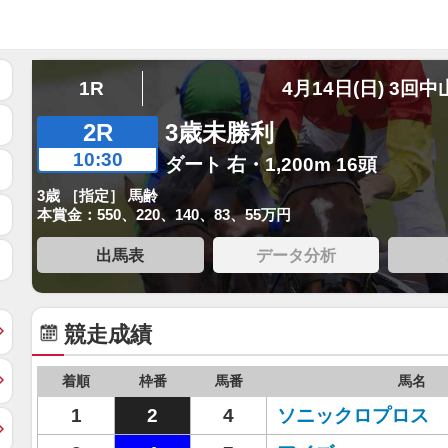
1R
4月14日(日) 3回中
2R
3歳未勝利
10:30
ダート 右・1,200m 16頭
3歳 ［指定］ 馬齢
本賞金：550、220、140、83、55万円
出馬表
データ分析
競走成績
着順
枠番
馬番
馬名
1
2
4
ソニックロプロス