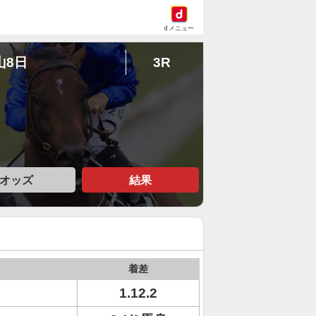
dメニュー
山8日
3R
オッズ
結果
着差
1.12.2