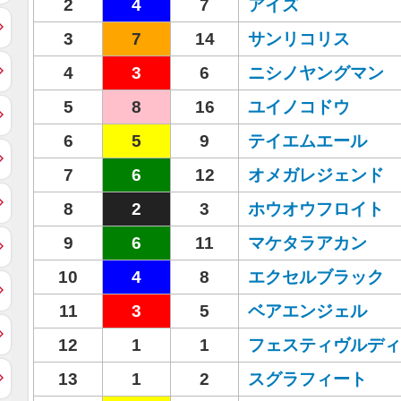
2
4
7
アイズ
3
7
14
サンリコリス
4
3
6
ニシノヤングマン
5
8
16
ユイノコドウ
6
5
9
テイエムエール
7
6
12
オメガレジェンド
8
2
3
ホウオウフロイト
9
6
11
マケタラアカン
10
4
8
エクセルブラック
11
3
5
ベアエンジェル
12
1
1
フェスティヴルディ
13
1
2
スグラフィート