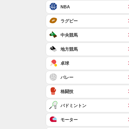
NBA
ラグビー
中央競馬
地方競馬
卓球
バレー
格闘技
バドミントン
モーター