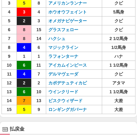
3
5
8
アメリカンランナー
クビ
4
3
4
ホウオウフェイント
5馬身
5
2
3
オメガナビゲーター
クビ
6
8
15
グラスフェロー
クビ
7
8
14
ハクシュ
2 1/2馬身
8
4
6
マジックライン
1/2馬身
9
1
1
ラフォンターナ
ハナ
10
6
11
アイカムインピース
1 1/2馬身
11
4
7
デルマヴェーダ
クビ
12
2
2
カポデテュティカピ
アタマ
13
6
10
ウインクリード
1 1/2馬身
14
7
13
ビスクウィザード
大差
15
5
9
ロンギングガバーナ
大差
払戻金