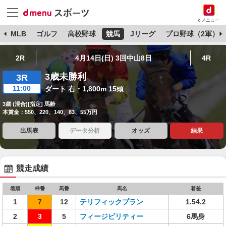
dメニュー
球
MLB
ゴルフ
高校野球
競馬
Jリーグ
プロ野球（2軍）
2R
4月14日(日) 3回中山8日
4R
3歳未勝利
3R
11:00
ダート 右・1,800m 15頭
3歳 (混合)[指定] 馬齢
本賞金：550、220、140、83、55万円
出馬表
データ分析
オッズ
結果
競走成績
着順
枠番
馬番
馬名
着差
1
7
12
テリフィックプラン
1.54.2
2
3
5
フィージビリティー
6馬身