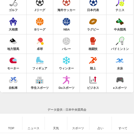
ゴルフ
Jリーグ
海外サッカー
日本代表
テニス
大相撲
Bリーグ
NBA
ラグビー
中央競馬
地方競馬
卓球
バレー
格闘技
バドミントン
モーター
フィギュア
ウィンター
陸上
水泳
自転車
学生スポーツ
Doスポーツ
ビジネス
eスポーツ
データ提供：日本中央競馬会
TOP
ニュース
天気
スポーツ
占い
すべて