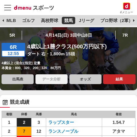
dメニュー
球
MLB
ゴルフ
高校野球
競馬
Jリーグ
プロ野球（2軍）
5R
4月14日(日) 3回中山8日
7R
4歳以上1勝クラス(500万円以下)
6R
12:55
ダート 右・1,800m 15頭
4歳以上 (混合)[指定] 定量
本賞金：800、320、200、120、80万円
出馬表
データ分析
オッズ
結果
競走成績
着順
枠番
馬番
馬名
着差
1
2
3
ラップスター
1.54.7
2
7
12
ランスノーブル
アタマ