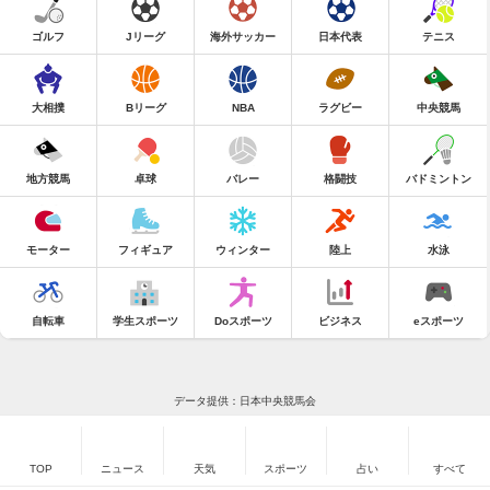
ゴルフ
Jリーグ
海外サッカー
日本代表
テニス
大相撲
Bリーグ
NBA
ラグビー
中央競馬
地方競馬
卓球
バレー
格闘技
バドミントン
モーター
フィギュア
ウィンター
陸上
水泳
自転車
学生スポーツ
Doスポーツ
ビジネス
eスポーツ
データ提供：日本中央競馬会
TOP
ニュース
天気
スポーツ
占い
すべて