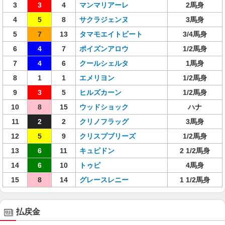
3
3
4
マンマリアーレ
2馬身
4
5
8
サクラジェンヌ
3馬身
5
7
13
タマモエイトビート
3/4馬身
6
4
7
ポイズンアロウ
1/2馬身
7
4
6
クールシェルタ
1馬身
8
1
1
エメリヨン
1/2馬身
9
3
5
ヒルズカーン
1/2馬身
10
8
15
ウッドショック
ハナ
11
2
2
クリノフラッグ
3馬身
12
5
9
クリスプブリーズ
1/2馬身
13
6
11
キュピドン
2 1/2馬身
14
6
10
トゥピ
4馬身
15
8
14
グレースレニー
1 1/2馬身
払戻金