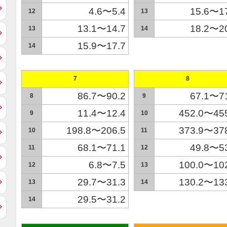
4.6〜5.4
15.6〜1
12
13
13.1〜14.7
18.2〜2
13
14
15.9〜17.7
14
7
8
86.7〜90.2
67.1〜7
8
9
11.4〜12.4
452.0〜45
9
10
198.8〜206.5
373.9〜37
10
11
68.1〜71.1
49.8〜5
11
12
6.8〜7.5
100.0〜10
12
13
29.7〜31.3
130.2〜13
13
14
29.5〜31.2
14