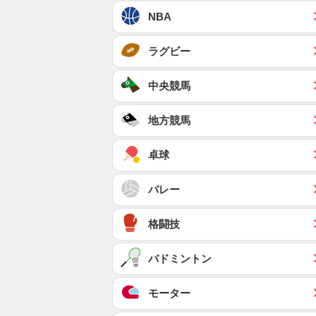
NBA
ラグビー
中央競馬
地方競馬
卓球
バレー
格闘技
バドミントン
モーター