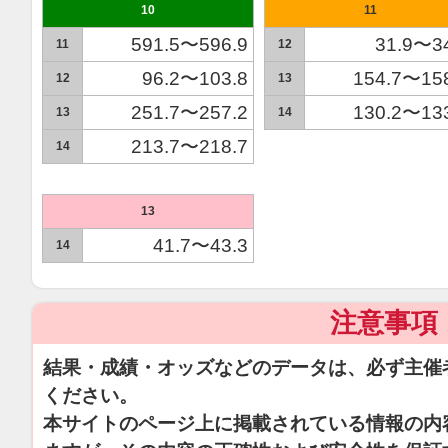
10
11
591.5〜596.9
31.9〜3
11
12
96.2〜103.8
154.7〜15
12
13
251.7〜257.2
130.2〜13
13
14
213.7〜218.7
14
13
41.7〜43.3
14
注意事項
結果・成績・オッズなどのデータは、必ず主催
ください。
本サイトのページ上に掲載されている情報の内