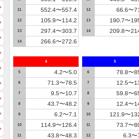
552.4〜557.4
66.6〜7
11
12
105.9〜114.2
190.7〜19
12
13
297.4〜303.7
209.8〜21
13
14
266.6〜272.6
14
4
5
4.2〜5.0
78.8〜8
5
6
71.3〜78.5
12.5〜1
6
7
9.5〜10.7
59.8〜6
7
8
43.7〜48.2
12.4〜1
8
9
6.2〜7.1
121.9〜13
9
10
114.9〜126.4
73.7〜8
10
11
43.8〜48.3
6.3〜
11
12