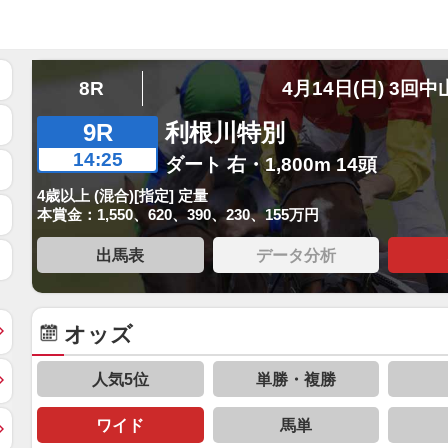
8R
4月14日(日) 3回中
9R
利根川特別
14:25
ダート 右・1,800m 14頭
4歳以上 (混合)[指定] 定量
本賞金：1,550、620、390、230、155万円
出馬表
データ分析
オッズ
人気5位
単勝・複勝
ワイド
馬単