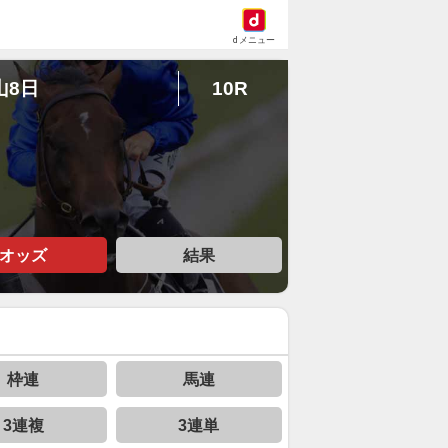
dメニュー
山8日
10R
オッズ
結果
枠連
馬連
3連複
3連単