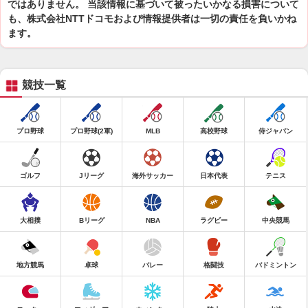
ではありません。 当該情報に基づいて被ったいかなる損害について
も、株式会社NTTドコモおよび情報提供者は一切の責任を負いかね
ます。
競技一覧
プロ野球
プロ野球(2軍)
MLB
高校野球
侍ジャパン
ゴルフ
Jリーグ
海外サッカー
日本代表
テニス
大相撲
Bリーグ
NBA
ラグビー
中央競馬
地方競馬
卓球
バレー
格闘技
バドミントン