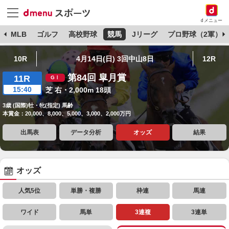
dメニュー
球
MLB
ゴルフ
高校野球
競馬
Jリーグ
プロ野球（2軍）
10R
4月14日(日) 3回中山8日
12R
第84回 皐月賞
11R
15:40
芝 右・2,000m 18頭
3歳 (国際)牡・牝(指定) 馬齢
本賞金：20,000、8,000、5,000、3,000、2,000万円
出馬表
データ分析
オッズ
結果
オッズ
人気5位
単勝・複勝
枠連
馬連
ワイド
馬単
3連複
3連単