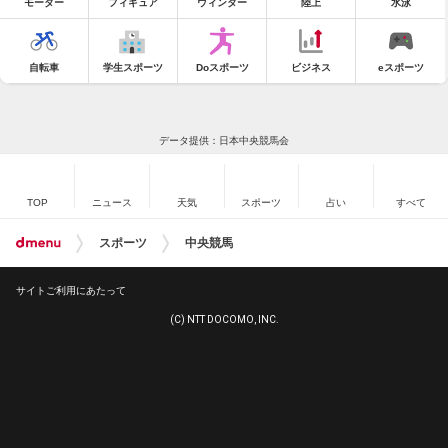
モーター
フィギュア
ウィンター
陸上
水泳
自転車
学生スポーツ
Doスポーツ
ビジネス
eスポーツ
データ提供：日本中央競馬会
TOP
ニュース
天気
スポーツ
占い
すべて
スポーツ
中央競馬
サイトご利用にあたって
(C) NTT DOCOMO, INC.