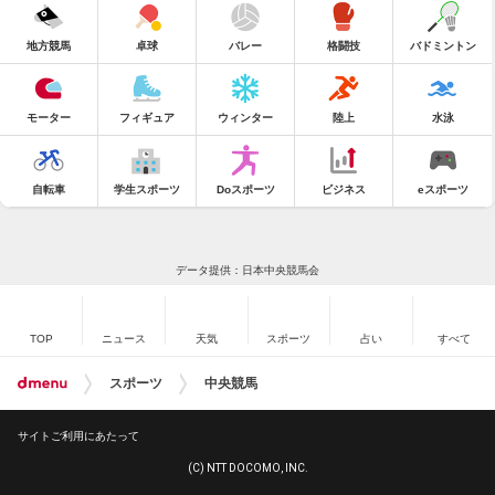
地方競馬
卓球
バレー
格闘技
バドミントン
モーター
フィギュア
ウィンター
陸上
水泳
自転車
学生スポーツ
Doスポーツ
ビジネス
eスポーツ
データ提供：日本中央競馬会
TOP
ニュース
天気
スポーツ
占い
すべて
スポーツ
中央競馬
サイトご利用にあたって
(C) NTT DOCOMO, INC.