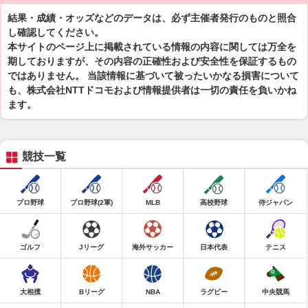
結果・成績・オッズなどのデータは、必ず主催者発行のものと照合
し確認してください。
本サイトのページ上に掲載されている情報の内容に関しては万全を
期しておりますが、その内容の正確性および安全性を保証するもの
ではありません。 当該情報に基づいて被ったいかなる損害について
も、株式会社NTTドコモおよび情報提供者は一切の責任を負いかね
ます。
競技一覧
プロ野球
プロ野球(2軍)
MLB
高校野球
侍ジャパン
ゴルフ
Jリーグ
海外サッカー
日本代表
テニス
大相撲
Bリーグ
NBA
ラグビー
中央競馬