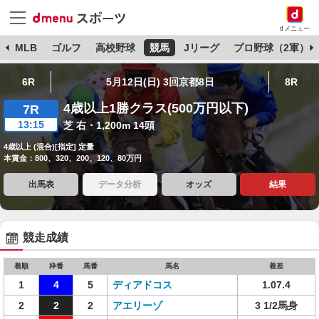
dメニュー
球
MLB
ゴルフ
高校野球
競馬
Jリーグ
プロ野球（2軍）
6R
5月12日(日) 3回京都8日
8R
4歳以上1勝クラス(500万円以下)
7R
13:15
芝 右・1,200m 14頭
4歳以上 (混合)[指定] 定量
本賞金：800、320、200、120、80万円
出馬表
データ分析
オッズ
結果
競走成績
着順
枠番
馬番
馬名
着差
1
4
5
ディアドコス
1.07.4
2
2
2
アエリーゾ
3 1/2馬身