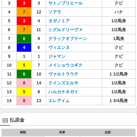
3
3
3
サトノプリエール
クビ
4
7
12
ソアラ
ハナ
5
3
4
タガノミア
1/2馬身
6
7
11
シグルドリーヴァ
1/2馬身
7
6
9
クラックオブドーン
1馬身
8
4
6
ヴィエンヌ
クビ
9
1
1
ジャマン
クビ
10
5
7
メイショウコギク
クビ
11
6
10
ヴァルトラウテ
1 1/2馬身
12
8
14
クインズエルサ
1/2馬身
13
5
8
ハルカナネガイ
1/2馬身
14
8
13
エレアイム
1 3/4馬身
払戻金
種類
馬番
金額