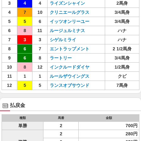
3
4
4
ライズンシャイン
2馬身
4
7
10
クリニエールグラス
3/4馬身
5
5
6
イッツオンリーユー
3/4馬身
6
8
11
ルージュルミナス
ハナ
7
3
3
シゲルミライ
ハナ
8
6
7
エントラップメント
2 1/2馬身
9
6
8
ラートリー
3/4馬身
10
8
12
インクルードダイヤ
1/2馬身
11
1
1
ルールザウイングス
クビ
12
5
5
ランスオブサウンド
7馬身
払戻金
種類
馬番
金額
単勝
2
700円
2
280円