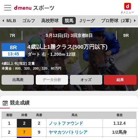
dメニュー
球
MLB
ゴルフ
高校野球
競馬
Jリーグ
プロ野球（2軍）
7R
5月12日(日) 3回京都8日
9R
4歳以上1勝クラス(500万円以下)
8R
13:45
ダート 右・1,200m 12頭
4歳以上 牝[指定] 定量
本賞金：800、320、200、120、80万円
出馬表
データ分析
オッズ
結果
競走成績
着順
枠番
馬番
馬名
着差
1
2
2
ノットファウンド
1.12.4
2
7
9
ヤマカツパトリシア
1/2馬身