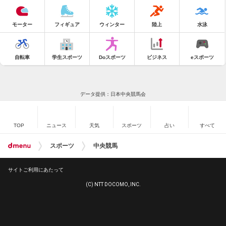
モーター
フィギュア
ウィンター
陸上
水泳
自転車
学生スポーツ
Doスポーツ
ビジネス
eスポーツ
データ提供：日本中央競馬会
TOP
ニュース
天気
スポーツ
占い
すべて
スポーツ
中央競馬
サイトご利用にあたって
(C) NTT DOCOMO, INC.