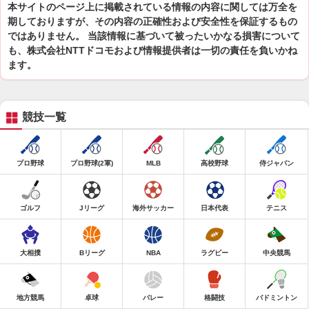
本サイトのページ上に掲載されている情報の内容に関しては万全を
期しておりますが、その内容の正確性および安全性を保証するもの
ではありません。 当該情報に基づいて被ったいかなる損害について
も、株式会社NTTドコモおよび情報提供者は一切の責任を負いかね
ます。
競技一覧
プロ野球
プロ野球(2軍)
MLB
高校野球
侍ジャパン
ゴルフ
Jリーグ
海外サッカー
日本代表
テニス
大相撲
Bリーグ
NBA
ラグビー
中央競馬
地方競馬
卓球
バレー
格闘技
バドミントン