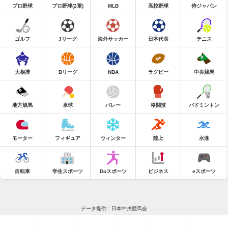
プロ野球
プロ野球(2軍)
MLB
高校野球
侍ジャパン
ゴルフ
Jリーグ
海外サッカー
日本代表
テニス
大相撲
Bリーグ
NBA
ラグビー
中央競馬
地方競馬
卓球
バレー
格闘技
バドミントン
モーター
フィギュア
ウィンター
陸上
水泳
自転車
学生スポーツ
Doスポーツ
ビジネス
eスポーツ
データ提供：日本中央競馬会