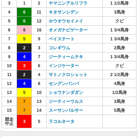
3
1
2
ヤマニンアルリフラ
1 1/2馬身
4
6
11
キタサンシデン
3馬身
5
6
12
ホウオウセイメイ
クビ
6
8
16
オメガナビゲーター
1 3/4馬身
7
5
9
ベイステート
1 3/4馬身
8
2
3
コレギウム
2馬身
9
4
7
ジーティームテキ
1 3/4馬身
10
3
6
インジケーター
クビ
11
2
4
サトノクロシェット
2 1/2馬身
12
4
8
セングンバンバ
4馬身
13
5
10
ショウナンダダン
1/2馬身
14
7
13
ジーティーウルス
3馬身
15
7
14
スーサンパルサー
5馬身
競走
3
5
ラコルネータ
中止