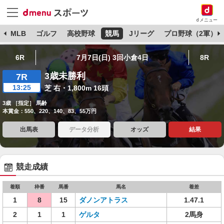
dメニュー
球
MLB
ゴルフ
高校野球
競馬
Jリーグ
プロ野球（2軍）
6R
7月7日(日) 3回小倉4日
8R
3歳未勝利
7R
13:25
芝 右・1,800m 16頭
3歳 ［指定］ 馬齢
本賞金：550、220、140、83、55万円
出馬表
データ分析
オッズ
結果
競走成績
着順
枠番
馬番
馬名
着差
1
8
15
ダノンアトラス
1.47.1
2
1
1
ゲルタ
2馬身