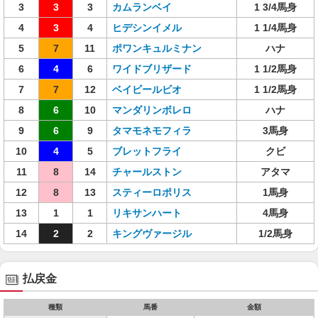
3
3
3
カムランベイ
1 3/4馬身
4
3
4
ヒデシンイメル
1 1/4馬身
5
7
11
ポワンキュルミナン
ハナ
6
4
6
ワイドブリザード
1 1/2馬身
7
7
12
ベイビールビオ
1 1/2馬身
8
6
10
マンダリンボレロ
ハナ
9
6
9
タマモネモフィラ
3馬身
10
4
5
ブレットフライ
クビ
11
8
14
チャールストン
アタマ
12
8
13
スティーロポリス
1馬身
13
1
1
リキサンハート
4馬身
14
2
2
キングヴァージル
1/2馬身
払戻金
種類
馬番
金額