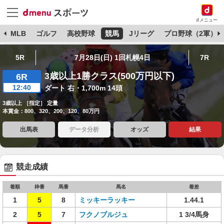
dメニュー
球
MLB
ゴルフ
高校野球
競馬
Jリーグ
プロ野球（2軍）
5R
7月28日(日) 1回札幌4日
7R
3歳以上1勝クラス(500万円以下)
6R
12:40
ダート 右・1,700m 14頭
3歳以上 ［指定］ 定量
本賞金：800、320、200、120、80万円
出馬表
データ分析
オッズ
結果
競走成績
着順
枠番
馬番
馬名
着差
1
5
8
ミッキーラッキー
1.44.1
2
5
7
フクノブルジュ
1 3/4馬身