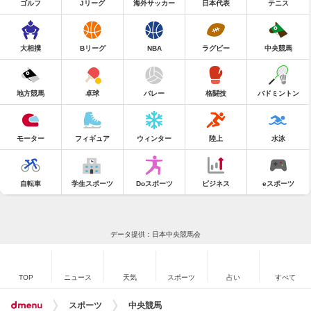
ゴルフ
Jリーグ
海外サッカー
日本代表
テニス
大相撲
Bリーグ
NBA
ラグビー
中央競馬
地方競馬
卓球
バレー
格闘技
バドミントン
モーター
フィギュア
ウィンター
陸上
水泳
自転車
学生スポーツ
Doスポーツ
ビジネス
eスポーツ
データ提供：日本中央競馬会
TOP
ニュース
天気
スポーツ
占い
すべて
スポーツ
中央競馬