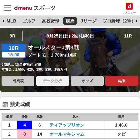
dメニュー
球
MLB
ゴルフ
高校野球
競馬
Jリーグ
プロ野球（2軍）
9R
8月25日(日) 2回札幌6日
11R
オールスターJ第3戦
10R
15:00
ダート 右・1,700m 14頭
3歳以上 (混合)[指定] 定量
本賞金：1,550、620、390、230、155万円
出馬表
データ分析
オッズ
結果
競走成績
着順
枠番
馬番
馬名
着差
1
4
6
ティアップリオン
1.46.6
2
8
14
オールマキシマム
クビ