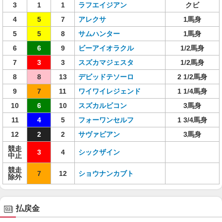
3
1
1
ラフエイジアン
クビ
4
5
7
アレクサ
1馬身
5
5
8
サムハンター
1馬身
6
6
9
ビーアイオラクル
1/2馬身
7
3
3
スズカマジェスタ
1/2馬身
8
8
13
デビッドテソーロ
2 1/2馬身
9
7
11
ワイワイレジェンド
1 1/4馬身
10
6
10
スズカルビコン
3馬身
11
4
5
フォーワンセルフ
1 3/4馬身
12
2
2
サヴァビアン
3馬身
競走
3
4
シックザイン
中止
競走
7
12
ショウナンカブト
除外
払戻金