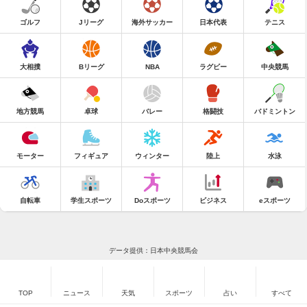
ゴルフ
Jリーグ
海外サッカー
日本代表
テニス
大相撲
Bリーグ
NBA
ラグビー
中央競馬
地方競馬
卓球
バレー
格闘技
バドミントン
モーター
フィギュア
ウィンター
陸上
水泳
自転車
学生スポーツ
Doスポーツ
ビジネス
eスポーツ
データ提供：日本中央競馬会
TOP
ニュース
天気
スポーツ
占い
すべて