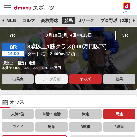
dメニュー
球
MLB
ゴルフ
高校野球
競馬
Jリーグ
プロ野球（2軍）
7R
9月16日(月) 4回中山5日
9R
3歳以上1勝クラス(500万円以下)
8R
14:00
ダート 右・2,400m 12頭
3歳以上 ［指定］ 定量
本賞金：800、320、200、120、80万円
出馬表
データ分析
オッズ
結果
オッズ
人気5位
単勝・複勝
枠連
馬連
ワイド
馬単
3連複
3連単