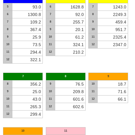
93.0
1628.8
1243.0
5
6
7
1300.8
92.0
2249.3
6
7
8
109.2
255.7
459.4
7
8
9
367.4
20.1
951.7
8
9
10
25.9
61.2
2325.4
9
10
11
73.5
324.1
2347.0
10
11
12
294.4
210.2
11
12
322.1
12
7
8
9
356.2
76.5
18.7
8
9
10
25.0
209.8
71.6
9
10
11
43.0
601.6
66.1
10
11
12
265.3
602.6
11
12
299.4
12
10
11