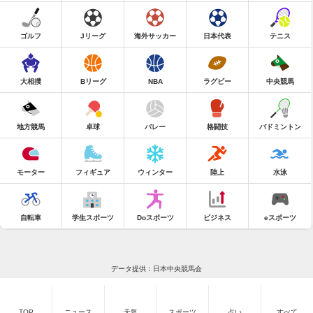
ゴルフ
Jリーグ
海外サッカー
日本代表
テニス
大相撲
Bリーグ
NBA
ラグビー
中央競馬
地方競馬
卓球
バレー
格闘技
バドミントン
モーター
フィギュア
ウィンター
陸上
水泳
自転車
学生スポーツ
Doスポーツ
ビジネス
eスポーツ
データ提供：日本中央競馬会
TOP
ニュース
天気
スポーツ
占い
すべて