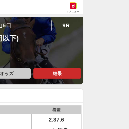
dメニュー
山5日
9R
円以下)
オッズ
結果
着差
2.37.6