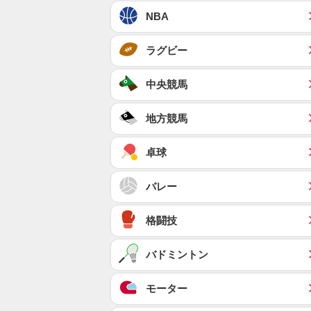
NBA
ラグビー
中央競馬
地方競馬
卓球
バレー
格闘技
バドミントン
モーター