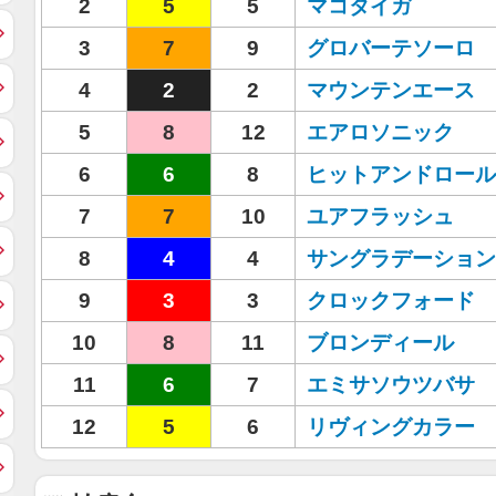
2
5
5
マコタイガ
3
7
9
グロバーテソーロ
4
2
2
マウンテンエース
5
8
12
エアロソニック
6
6
8
ヒットアンドロール
7
7
10
ユアフラッシュ
8
4
4
サングラデーション
9
3
3
クロックフォード
10
8
11
ブロンディール
11
6
7
エミサソウツバサ
12
5
6
リヴィングカラー