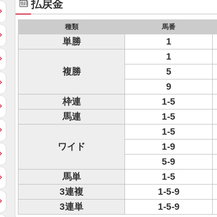
払戻金
種類
馬番
単勝
1
1
複勝
5
9
枠連
1-5
馬連
1-5
1-5
ワイド
1-9
5-9
馬単
1-5
3連複
1-5-9
3連単
1-5-9