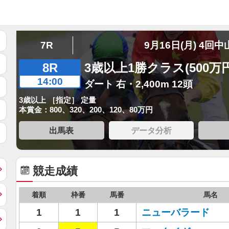
7R
9月16日(月) 4回中
8R
3歳以上1勝クラス(500万
14:00
ダート 右・2,400m 12頭
3歳以上 ［指定］ 定量
本賞金：800、320、200、120、80万円
出馬表
データ分析
競走成績
着順
枠番
馬番
馬名
1
1
1
ニューバラード