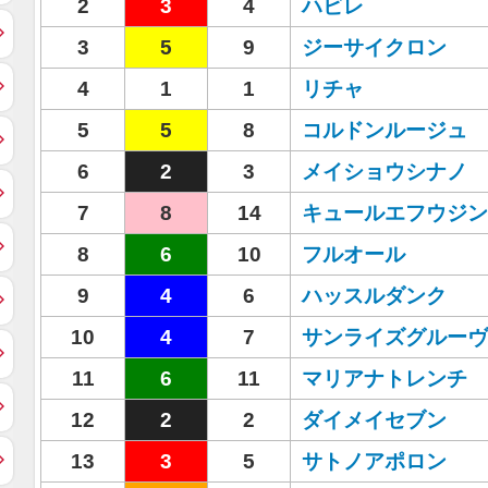
2
3
4
ハビレ
3
5
9
ジーサイクロン
4
1
1
リチャ
5
5
8
コルドンルージュ
6
2
3
メイショウシナノ
7
8
14
キュールエフウジン
8
6
10
フルオール
9
4
6
ハッスルダンク
10
4
7
サンライズグルーヴ
11
6
11
マリアナトレンチ
12
2
2
ダイメイセブン
13
3
5
サトノアポロン