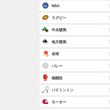
NBA
ラグビー
中央競馬
地方競馬
卓球
バレー
格闘技
バドミントン
モーター