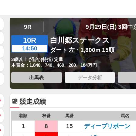
9R
9月29日(日) 3回中
10R
白川郷ステークス
14:50
ダート 左・1,800m 15頭
3歳以上 (混合)(特指) 定量
本賞金：1,840、740、460、280、184万円
出馬表
データ分析
競走成績
着順
枠番
馬番
馬名
1
8
15
ディープリボーン