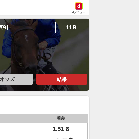
dメニュー
京9日
11R
オッズ
結果
着差
1.51.8