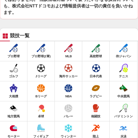
も、株式会社NTTドコモおよび情報提供者は一切の責任を負いかね
ます。
競技一覧
プロ野球
プロ野球(2軍)
MLB
高校野球
侍ジャパン
ゴルフ
Jリーグ
海外サッカー
日本代表
テニス
大相撲
Bリーグ
NBA
ラグビー
中央競馬
地方競馬
卓球
バレー
格闘技
バドミントン
モーター
フィギュア
ウィンター
陸上
水泳