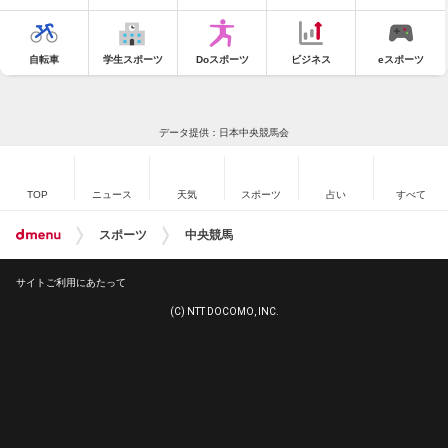
自転車
学生スポーツ
Doスポーツ
ビジネス
eスポーツ
データ提供：日本中央競馬会
TOP
ニュース
天気
スポーツ
占い
すべて
スポーツ
中央競馬
サイトご利用にあたって
(C) NTT DOCOMO, INC.