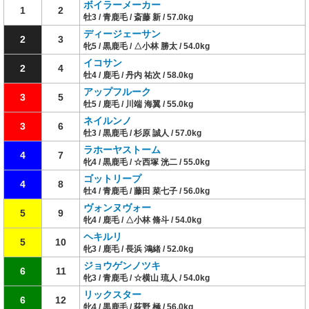
ボイラーメーカー
1
2
牡3 / 青鹿毛 / 斎藤 新 / 57.0kg
ディージェーサン
2
3
牝5 / 黒鹿毛 / △小林 勝太 / 54.0kg
イコサン
2
4
牡4 / 鹿毛 / 丹内 祐次 / 58.0kg
アップフルーク
3
5
牡5 / 鹿毛 / 川端 海翼 / 55.0kg
ネイルンノ
3
6
牡3 / 黒鹿毛 / 杉原 誠人 / 57.0kg
ラホーヤストーム
4
7
牝4 / 黒鹿毛 / ☆西塚 洸二 / 55.0kg
ゴットリープ
4
8
牡4 / 青鹿毛 / 藤田 菜七子 / 56.0kg
ヴォンヌヴォー
5
9
牝4 / 鹿毛 / △小林 脩斗 / 54.0kg
ヘキルリ
5
10
牝3 / 鹿毛 / 長浜 鴻緒 / 52.0kg
ジョウゲンノツキ
6
11
牝3 / 青鹿毛 / ☆横山 琉人 / 54.0kg
リックスター
6
12
牝4 / 黒鹿毛 / 荻野 極 / 56.0kg