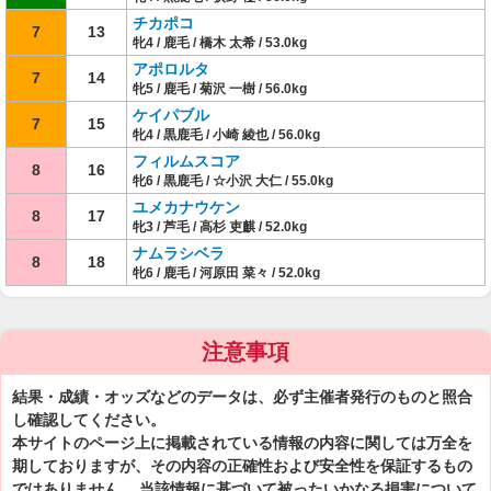
チカポコ
7
13
牝4 / 鹿毛 / 橋木 太希 / 53.0kg
アポロルタ
7
14
牝5 / 鹿毛 / 菊沢 一樹 / 56.0kg
ケイパブル
7
15
牝4 / 黒鹿毛 / 小崎 綾也 / 56.0kg
フィルムスコア
8
16
牝6 / 黒鹿毛 / ☆小沢 大仁 / 55.0kg
ユメカナウケン
8
17
牝3 / 芦毛 / 高杉 吏麒 / 52.0kg
ナムラシベラ
8
18
牝6 / 鹿毛 / 河原田 菜々 / 52.0kg
注意事項
結果・成績・オッズなどのデータは、必ず主催者発行のものと照合
し確認してください。
本サイトのページ上に掲載されている情報の内容に関しては万全を
期しておりますが、その内容の正確性および安全性を保証するもの
ではありません。 当該情報に基づいて被ったいかなる損害について