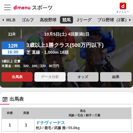
dメニュー
球
MLB
ゴルフ
高校野球
競馬
Jリーグ
プロ野球（2軍）
11R
10月5日(土) 4回新潟1日
3歳以上1勝クラス(500万円以下)
12R
16:00
芝 直線・1,000m 18頭
3歳以上 定量
本賞金：800、320、200、120、80万円
出馬表
データ分析
オッズ
結果
出馬表
馬名
枠番
馬番
馬齢 / 毛色 / 騎手 / 斤量
ドナヴィーナス
1
1
牝3 / 鹿毛 / 武藤 雅 / 55.0kg